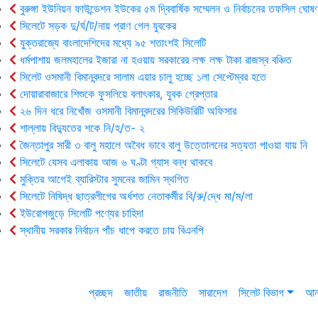
বুরুঙ্গা ইউনিয়ন ফাউন্ডেশন ইউকের ৫ম দ্বিবার্ষিক সম্মেলন ও নির্বাচনের তফসিল ঘোষণ
সিলেটে সড়ক দু/র্ঘ/ট/নায় প্রাণ গেল যুবকের
যুক্তরাজ্যে বাংলাদেশিদের মধ্যে ৯৫ শতাংশই সিলেটি
ধর্মপাশায় জলমহালের ইজারা না হওয়ায় সরকারের লক্ষ লক্ষ টাকা রাজস্ব বঞ্চিত
সিলেট ওসমানী বিমানবন্দরে সালাম এয়ার চালু হচ্ছে ১লা সেপ্টেম্বর হতে
দোয়ারাবাজারে শিশুকে ফুসলিয়ে বলাৎকার, যুবক গ্রেপ্তার
২৬ দিন ধরে নিখোঁজ ওসমানী বিমানবন্দরের সিকিউরিটি অফিসার
শাল্লায় বিদ্যুতের শকে নি/হ/ত- ২
জৈন্তাপুর সারী ৩ বালু মহালে অবৈধ ভাবে বালু উত্তোলনের সত্যতা পাওয়া যায় নি
সিলেটে যেসব এলাকায় আজ ৬ ঘণ্টা গ্যাস বন্ধ থাকবে
মুক্তির আগেই ব্যারিস্টার সুমনের জামিন স্থগিত
সিলেটে নিষিদ্ধ ছাত্রলীগের অর্ধশত নেতাকর্মীর বি/রু/দ্ধে মা/ম/লা
ইউরোপজুড়ে সিলেটি পণ্যের চাহিদা
স্থানীয় সরকার নির্বাচন পাঁচ ধাপে করতে চায় বিএনপি
প্রচ্ছদ
জাতীয়
রাজনীতি
সারাদেশ
সিলেট বিভাগ
আন্