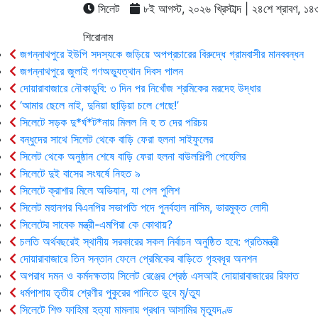
সিলেট
৮ই আগস্ট, ২০২৬ খ্রিস্টাব্দ | ২৪শে শ্রাবণ, ১৪৩৩ 
শিরোনাম
জগন্নাথপুরে ইউপি সদস্যকে জড়িয়ে অপপ্রচারের বিরুদ্ধে গ্রামবাসীর মানববন্ধন
জগন্নাথপুরে জুলাই গণঅভ্যুত্থান দিবস পালন
দোয়ারাবাজারে নৌকাডুবি: ৩ দিন পর নিখোঁজ শ্রমিকের মরদেহ উদ্ধার
‘আমার ছেলে নাই, দুনিয়া ছাড়িয়া চলে গেছে!’
সিলেটে সড়ক দু*র্ঘ*ট*নায় মিলল নি হ ত দের পরিচয়
বন্ধুদের সাথে সিলেট থেকে বাড়ি ফেরা হলনা সাইফুলের
সিলেট থেকে অনুষ্ঠান শেষে বাড়ি ফেরা হলনা বাউলশিল্পী পেহেলির
সিলেটে দুই বাসের সংঘর্ষে নিহত ৯
সিলেটে ক্রাশার মিলে অভিযান, যা পেল পুলিশ
সিলেট মহানগর বিএনপির সভাপতি পদে পুনর্বহাল নাসিম, ভারমুক্ত লোদী
সিলেটের সাবেক মন্ত্রী-এমপিরা কে কোথায়?
চলতি অর্থবছরেই স্থানীয় সরকারের সকল নির্বাচন অনুষ্ঠিত হবে: প্রতিমন্ত্রী
দোয়ারাবাজারে তিন সন্তান ফেলে প্রেমিকের বাড়িতে গৃহবধূর অনশন
অপরাধ দমন ও কর্মদক্ষতায় সিলেট রেঞ্জের শ্রেষ্ঠ এসআই দোয়ারাবাজারের রিফাত
ধর্মপাশায় তৃতীয় শ্রেণীর পুকুরের পানিতে ডুবে মৃ/ত্যু
সিলেটে শিশু ফাহিমা হত্যা মামলায় প্রধান আসামির মৃত্যুদণ্ড