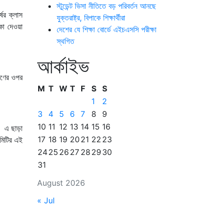
স্টুডেন্ট ভিসা নীতিতে বড় পরিবর্তন আনছে
ষের ক্লাস
যুক্তরাষ্ট্র, বিপাকে শিক্ষার্থীরা
কা দেওয়া
দেশের যে শিক্ষা বোর্ডে এইচএসসি পরীক্ষা
স্থগিত
আর্কাইভ
্রণের ওপর
M
T
W
T
F
S
S
1
2
3
4
5
6
7
8
9
10
11
12
13
14
15
16
ে। এ ছাড়া
17
18
19
20
21
22
23
কমিটির এই
24
25
26
27
28
29
30
31
August 2026
« Jul