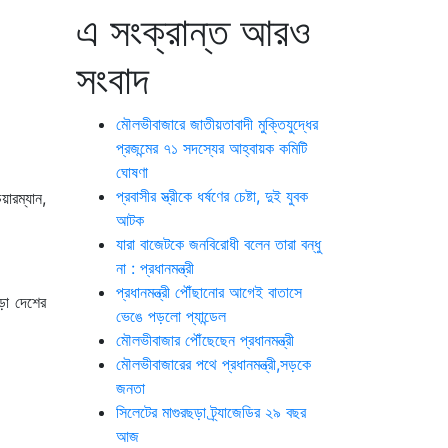
এ সংক্রান্ত আরও
সংবাদ
মৌলভীবাজারে জাতীয়তাবাদী মুক্তিযুদ্ধের
প্রজন্মের ৭১ সদস্যের আহ্বায়ক কমিটি
ঘোষণা
প্রবাসীর স্ত্রীকে ধর্ষণের চেষ্টা, দুই যুবক
ারম্যান,
আটক
যারা বাজেটকে জনবিরোধী বলেন তারা বন্ধু
না : প্রধানমন্ত্রী
প্রধানমন্ত্রী পৌঁছানোর আগেই বাতাসে
ড়া দেশের
ভেঙে পড়লো প্যান্ডেল
মৌলভীবাজার পৌঁছেছেন প্রধানমন্ত্রী
মৌলভীবাজারের পথে প্রধানমন্ত্রী,সড়কে
জনতা
সিলেটের মাগুরছড়া ট্র্যাজেডির ২৯ বছর
আজ