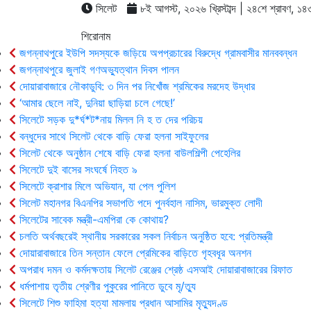
সিলেট
৮ই আগস্ট, ২০২৬ খ্রিস্টাব্দ | ২৪শে শ্রাবণ, ১৪৩৩ 
শিরোনাম
জগন্নাথপুরে ইউপি সদস্যকে জড়িয়ে অপপ্রচারের বিরুদ্ধে গ্রামবাসীর মানববন্ধন
জগন্নাথপুরে জুলাই গণঅভ্যুত্থান দিবস পালন
দোয়ারাবাজারে নৌকাডুবি: ৩ দিন পর নিখোঁজ শ্রমিকের মরদেহ উদ্ধার
‘আমার ছেলে নাই, দুনিয়া ছাড়িয়া চলে গেছে!’
সিলেটে সড়ক দু*র্ঘ*ট*নায় মিলল নি হ ত দের পরিচয়
বন্ধুদের সাথে সিলেট থেকে বাড়ি ফেরা হলনা সাইফুলের
সিলেট থেকে অনুষ্ঠান শেষে বাড়ি ফেরা হলনা বাউলশিল্পী পেহেলির
সিলেটে দুই বাসের সংঘর্ষে নিহত ৯
সিলেটে ক্রাশার মিলে অভিযান, যা পেল পুলিশ
সিলেট মহানগর বিএনপির সভাপতি পদে পুনর্বহাল নাসিম, ভারমুক্ত লোদী
সিলেটের সাবেক মন্ত্রী-এমপিরা কে কোথায়?
চলতি অর্থবছরেই স্থানীয় সরকারের সকল নির্বাচন অনুষ্ঠিত হবে: প্রতিমন্ত্রী
দোয়ারাবাজারে তিন সন্তান ফেলে প্রেমিকের বাড়িতে গৃহবধূর অনশন
অপরাধ দমন ও কর্মদক্ষতায় সিলেট রেঞ্জের শ্রেষ্ঠ এসআই দোয়ারাবাজারের রিফাত
ধর্মপাশায় তৃতীয় শ্রেণীর পুকুরের পানিতে ডুবে মৃ/ত্যু
সিলেটে শিশু ফাহিমা হত্যা মামলায় প্রধান আসামির মৃত্যুদণ্ড