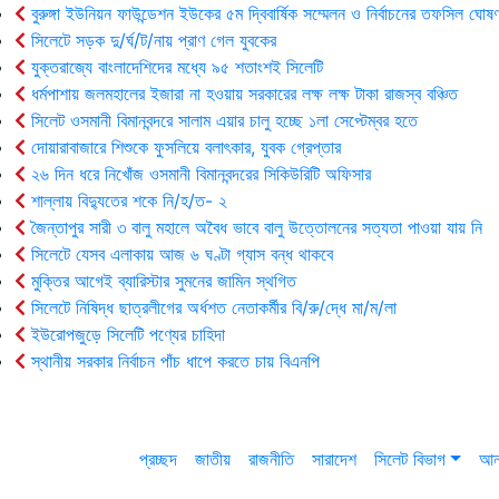
বুরুঙ্গা ইউনিয়ন ফাউন্ডেশন ইউকের ৫ম দ্বিবার্ষিক সম্মেলন ও নির্বাচনের তফসিল ঘোষণ
সিলেটে সড়ক দু/র্ঘ/ট/নায় প্রাণ গেল যুবকের
যুক্তরাজ্যে বাংলাদেশিদের মধ্যে ৯৫ শতাংশই সিলেটি
ধর্মপাশায় জলমহালের ইজারা না হওয়ায় সরকারের লক্ষ লক্ষ টাকা রাজস্ব বঞ্চিত
সিলেট ওসমানী বিমানবন্দরে সালাম এয়ার চালু হচ্ছে ১লা সেপ্টেম্বর হতে
দোয়ারাবাজারে শিশুকে ফুসলিয়ে বলাৎকার, যুবক গ্রেপ্তার
২৬ দিন ধরে নিখোঁজ ওসমানী বিমানবন্দরের সিকিউরিটি অফিসার
শাল্লায় বিদ্যুতের শকে নি/হ/ত- ২
জৈন্তাপুর সারী ৩ বালু মহালে অবৈধ ভাবে বালু উত্তোলনের সত্যতা পাওয়া যায় নি
সিলেটে যেসব এলাকায় আজ ৬ ঘণ্টা গ্যাস বন্ধ থাকবে
মুক্তির আগেই ব্যারিস্টার সুমনের জামিন স্থগিত
সিলেটে নিষিদ্ধ ছাত্রলীগের অর্ধশত নেতাকর্মীর বি/রু/দ্ধে মা/ম/লা
ইউরোপজুড়ে সিলেটি পণ্যের চাহিদা
স্থানীয় সরকার নির্বাচন পাঁচ ধাপে করতে চায় বিএনপি
প্রচ্ছদ
জাতীয়
রাজনীতি
সারাদেশ
সিলেট বিভাগ
আন্