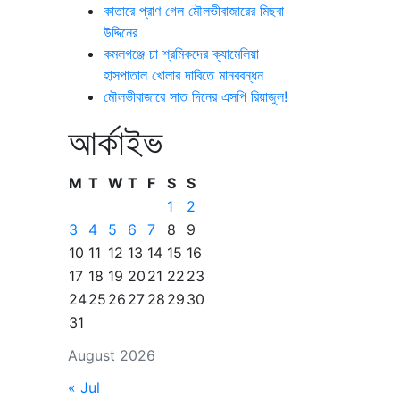
কাতারে প্রাণ গেল মৌলভীবাজারের মিছবা
উদ্দিনের
কমলগঞ্জে চা শ্রমিকদের ক্যামেলিয়া
হাসপাতাল খোলার দাবিতে মানববন্ধন
মৌলভীবাজারে সাত দিনের এসপি রিয়াজুল!
আর্কাইভ
M
T
W
T
F
S
S
1
2
3
4
5
6
7
8
9
10
11
12
13
14
15
16
17
18
19
20
21
22
23
24
25
26
27
28
29
30
31
August 2026
« Jul