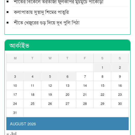
শীতের বিকেলে তরতাজা ফুলকপির মুচমুচে পাকোড়া
কলাপাতায় সুস্বাদু শিমের পাতুরি
শীতে খেজুরের গুড় দিয়ে দুধ পুলি পিঠা
আর্কাইভ
M
T
W
T
F
S
S
1
2
3
4
5
6
7
8
9
10
11
12
13
14
15
16
17
18
19
20
21
22
23
24
25
26
27
28
29
30
31
AUGUST 2026
« Jul