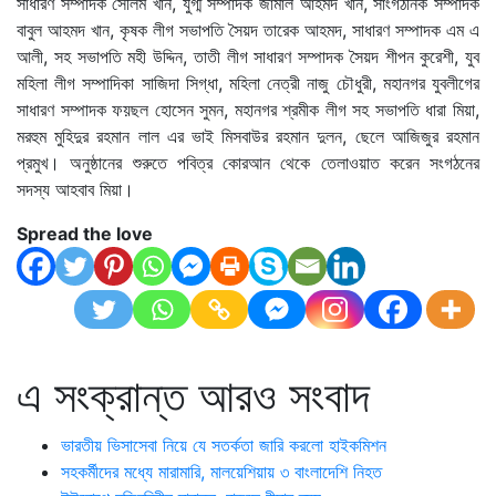
সাধারণ সম্পাদক সেলিম খান, যুগ্ম সম্পাদক জামাল আহমদ খান, সাংগঠনিক সম্পাদক
বাবুল আহমদ খান, কৃষক লীগ সভাপতি সৈয়দ তারেক আহমদ, সাধারণ সম্পাদক এম এ
আলী, সহ সভাপতি মহী উদ্দিন, তাতী লীগ সাধারণ সম্পাদক সৈয়দ শীপন কুরেশী, যুব
মহিলা লীগ সম্পাদিকা সাজিদা সিগ্ধা, মহিলা নেত্রী নাজু চৌধুরী, মহানগর যুবলীগের
সাধারণ সম্পাদক ফয়ছল হোসেন সুমন, মহানগর শ্রমীক লীগ সহ সভাপতি ধারা মিয়া,
মরহুম মুহিদুর রহমান লাল এর ভাই মিসবাউর রহমান দুলন, ছেলে আজিজুর রহমান
প্রমুখ। অনুষ্ঠানের শুরুতে পবিত্র কোরআন থেকে তেলাওয়াত করেন সংগঠনের
সদস্য আহবাব মিয়া।
Spread the love
এ সংক্রান্ত আরও সংবাদ
ভারতীয় ভিসাসেবা নিয়ে যে সতর্কতা জারি করলো হাইকমিশন
সহকর্মীদের মধ্যে মারামারি, মালয়েশিয়ায় ৩ বাংলাদেশি নিহত