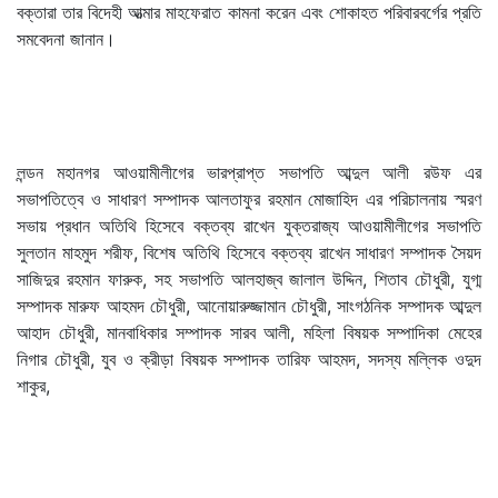
বক্তারা তার বিদেহী আত্মার মাহফেরাত কামনা করেন এবং শোকাহত পরিবারবর্গের প্রতি
সমবেদনা জানান।
লন্ডন মহানগর আওয়ামীলীগের ভারপ্রাপ্ত সভাপতি আব্দুল আলী রউফ এর
সভাপতিত্বে ও সাধারণ সম্পাদক আলতাফুর রহমান মোজাহিদ এর পরিচালনায় স্মরণ
সভায় প্রধান অতিথি হিসেবে বক্তব্য রাখেন যুক্তরাজ্য আওয়ামীলীগের সভাপতি
সুলতান মাহমুদ শরীফ, বিশেষ অতিথি হিসেবে বক্তব্য রাখেন সাধারণ সম্পাদক সৈয়দ
সাজিদুর রহমান ফারুক, সহ সভাপতি আলহাজ্ব জালাল উদ্দিন, শিতাব চৌধুরী, যুগ্ম
সম্পাদক মারুফ আহমদ চৌধুরী, আনোয়ারুজ্জামান চৌধুরী, সাংগঠনিক সম্পাদক আব্দুল
আহাদ চৌধুরী, মানবাধিকার সম্পাদক সারব আলী, মহিলা বিষয়ক সম্পাদিকা মেহের
নিগার চৌধুরী, যুব ও ক্রীড়া বিষয়ক সম্পাদক তারিফ আহমদ, সদস্য মল্লিক ওদুদ
শাকুর,