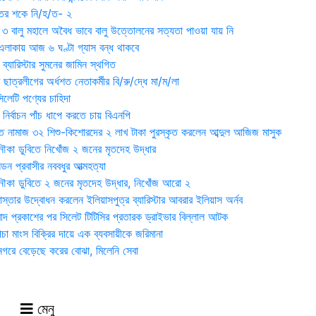
ুতের শকে নি/হ/ত- ২
ী ৩ বালু মহালে অবৈধ ভাবে বালু উত্তোলনের সত্যতা পাওয়া যায় নি
লাকায় আজ ৬ ঘণ্টা গ্যাস বন্ধ থাকবে
্যারিস্টার সুমনের জামিন স্থগিত
 ছাত্রলীগের অর্ধশত নেতাকর্মীর বি/রু/দ্ধে মা/ম/লা
েটি পণ্যের চাহিদা
নির্বাচন পাঁচ ধাপে করতে চায় বিএনপি
 নামাজ ৩২ শিশু-কিশোরদের ২ লাখ টাকা পুরস্কৃত করলেন আব্দুল আজিজ মাসুক
ৌকা ডুবিতে নিখোঁজ ২ জনের মৃতদেহ উদ্ধার
্ডন প্রবাসীর নববধুর আত্মহত্যা
ৌকা ডুবিতে ২ জনের মৃতদেহ উদ্ধার, নিখোঁজ আরো ২
্তার উদ্বোধন করলেন ইলিয়াসপুত্র ব্যারিস্টার আবরার ইলিয়াস অর্নব
াদ প্রকাশের পর সিলেট টিটিসির প্রতারক ড্রাইভার বিল্লাল আটক
া মাংস বিক্রির দায়ে এক ব্যবসায়ীকে জরিমানা
 নগরে বেড়েছে করের বোঝা, মিলেনি সেবা
মেনু