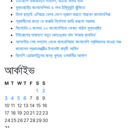
ইউরোপে নজিরবিহীন দাবানল, বাড়ছে বীমার ব্যয়
যুক্তরাষ্ট্রে বাংলাদেশিসহ ৪ লাখ ইমিগ্র্যান্ট ঝুঁকিতে
ভিসা ছাড়াই এশিয়ার যেসব দেশে ভ্রমণ করতে পারবেন বাংলাদেশিরা
প্রবাসীদের জন্য যে জরুরি নির্দেশনা জারি করলো সরকার
সিলেটের ৩ জনসহ ২৩ বাংলাদেশিকে ফেরত পাঠাল যুক্তরাষ্ট্র
ইউরোপের দাবানলে নতুন আতঙ্কের নাম ‘ফায়ার ক্লাউড’
আগস্টের শেষ সপ্তাহ থেকে মালয়েশিয়ায় বাংলাদেশি শ্রমিকদের যাওয়া শুরু
জানালেন প্রধানমন্ত্রীর উপদেষ্টা মাহ্‌দী আমিন
বিদেশি এয়ারলাইন্সের জন্য খুলছে ওসমানীর আকাশ
আর্কাইভ
M
T
W
T
F
S
S
1
2
3
4
5
6
7
8
9
10
11
12
13
14
15
16
17
18
19
20
21
22
23
24
25
26
27
28
29
30
31