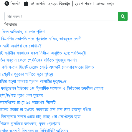
সিলেট
৭ই আগস্ট, ২০২৬ খ্রিস্টাব্দ | ২৩শে শ্রাবণ, ১৪৩৩ বঙ্গাব্দ
শিরোনাম
র মিলে অভিযান, যা পেল পুলিশ
বিএনপির সভাপতি পদে পুনর্বহাল নাসিম, ভারমুক্ত লোদী
 মন্ত্রী-এমপিরা কে কোথায়?
 স্থানীয় সরকারের সকল নির্বাচন অনুষ্ঠিত হবে: প্রতিমন্ত্রী
তিন সন্তান ফেলে প্রেমিকের বাড়িতে গৃহবধূর অনশন
্মদক্ষতায় সিলেট রেঞ্জের শ্রেষ্ঠ এসআই দোয়ারাবাজারের রিফাত
 শ্রেণীর পুকুরের পানিতে ডুবে মৃ/ত্যু
হিমা হত্যা মামলায় প্রধান আসামির মৃত্যুদণ্ড
়ন ফাউন্ডেশন ইউকের ৫ম দ্বিবার্ষিক সম্মেলন ও নির্বাচনের তফসিল ঘোষণা
র্ঘ/ট/নায় প্রাণ গেল যুবকের
াংলাদেশিদের মধ্যে ৯৫ শতাংশই সিলেটি
ালের ইজারা না হওয়ায় সরকারের লক্ষ লক্ষ টাকা রাজস্ব বঞ্চিত
িমানবন্দরে সালাম এয়ার চালু হচ্ছে ১লা সেপ্টেম্বর হতে
িশুকে ফুসলিয়ে বলাৎকার, যুবক গ্রেপ্তার
খোঁজ ওসমানী বিমানবন্দরের সিকিউরিটি অফিসার