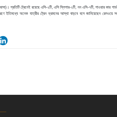
সা)। প্রতিটি ট্রেনেই রয়েছে এসি-২টি, এসি স্লিপার-২টি, নন এসি-৭টি, পাওয়ার কার গার্
ণে ইতিমধ্যে অনেক যাত্রীর ট্রেন ভ্রমনের আস্থা বাড়বে বলে জানিয়েছেন রেলওয়ে সংশ্