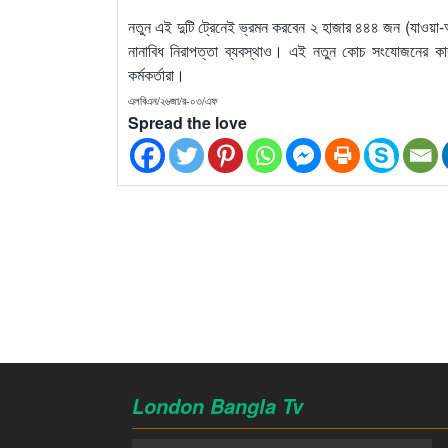
নতুন এই দুটি ট্রেনেই ভ্রমন করবেন ২ হাজার ৪৪৪ জন (যাওয়া-আ
নানাবিধ নিরাপত্তা ব্যবস্থাও। এই নতুন কোচ সংযোজনের কার
কর্মকর্তারা।
এলবিএন/২৬জা/র-০৩/এফ
Spread the love
London Bangla Tv