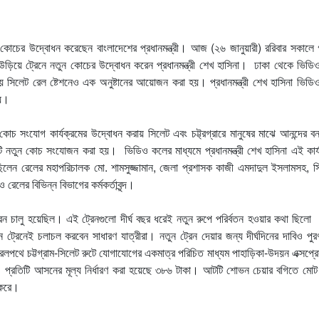
ুন কোচের উদ্বোধন করেছেন বাংলাদেশের প্রধানমন্ত্রী। আজ (২৬ জানুয়ারী) ররিবার সকাল
 উড়িয়ে ট্রেনে নতুন কোচের উদ্বোধন করেন প্রধানমন্ত্রী শেখ হাসিনা। ঢাকা থেকে ভিড
 সময় সিলেট রেল ষ্টেশনেও এক অনুষ্টানের আয়োজন করা হয়। প্রধানমন্ত্রী শেখ হাসিনা ভিড
হয়।
 কোচ সংযোগ কার্যক্রমের উদ্বোধন করায় সিলেট এবং চট্ট্রগ্রারে মানুষের মাঝে আনন্দের বন
তুন কোচ সংযোজন করা হয়। ভিডিও কলের মাধ্যমে প্রধানমন্ত্রী শেখ হাসিনা এই কার্য
ছিলেন রেলের মহাপরিচালক মো. শামসুজ্জামান, জেলা প্রশাসক কাজী এমদাদুল ইসলামসহ, স
লের বিভিন্ন বিভাগের কর্মকর্তাবৃন্দ।
 চালু হয়েছিল। এই ট্রেনগুলো দীর্ঘ বছর ধরেই নতুন রুপে পরির্বতন হওয়ার কথা ছিলো ।
তুন ট্রেনেই চলাচল করবেন সাধারণ যাত্রীরা। নতুন ট্রেন দেয়ার জন্য দীর্ঘদিনের দাবিও পুর
লপথে চট্টগ্রাম-সিলেট রুটে যোগাযোগের একমাত্র পরিচিত মাধ্যম পাহাড়িকা-উদয়ন এক্সপ্রে
। প্রতিটি আসনের মূল্য নির্ধারণ করা হয়েছে ৩৮৬ টাকা। আটটি শোভন চেয়ার বগিতে মোট
 করে।