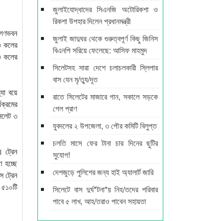
জুলাইযোদ্ধাদের সিএনজি অটোরিকশা ও
রিকশা উপহার দিলেন প্রধানমন্ত্রী
ে গণভবন
জুলাই জাদুঘর থেকে গুরুত্বপূর্ণ কিছু জিনিস
িও কলের
বিএনপি সরিয়ে ফেলেছে: আসিফ মাহমুদ
িও কলের
সিলেটসহ সারা দেশে চলাচলকারী স্লিপার
বাস যেন মৃ/ত্যু/দূত
্যা বয়ে
রাতে সিলেটের মাজারে গান, সকালে সড়কে
ক্রমের
গেল প্রাণ
িলেট ৩
যুবদলের ২ উপজেলা, ৩ পৌর কমিটি বিলুপ্ত
চলতি মাসে ফের টানা চার দিনের ছুটির
 ট্রেন
সুযোগ!
ণ হচ্ছে
দেশজুড়ে পুলিশের জন্য হাই অ্যালার্ট জারি
স ট্রেন
 ৫১০টি
সিলেটে বাস দুর্ঘ*টনা*য় নিহ/তদের পরিবার
পাবে ৫ লাখ, আহ/তরাও পাবেন সহায়তা