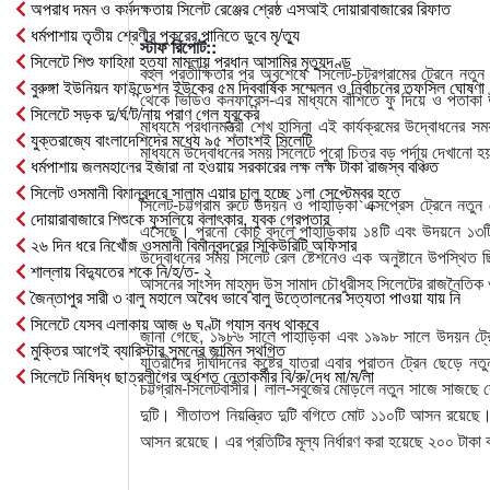
অপরাধ দমন ও কর্মদক্ষতায় সিলেট রেঞ্জের শ্রেষ্ঠ এসআই দোয়ারাবাজারের রিফাত
ধর্মপাশায় তৃতীয় শ্রেণীর পুকুরের পানিতে ডুবে মৃ/ত্যু
স্টাফ রিপোর্ট::
সিলেটে শিশু ফাহিমা হত্যা মামলায় প্রধান আসামির মৃত্যুদণ্ড
বহুল প্রতীক্ষিতার পর অবশেষে সিলেট-চট্রগ্রামের ট্রেনে নত
বুরুঙ্গা ইউনিয়ন ফাউন্ডেশন ইউকের ৫ম দ্বিবার্ষিক সম্মেলন ও নির্বাচনের তফসিল ঘোষণা
থেকে ভিডিও কনফারেন্স-এর মাধ্যমে বাঁশিতে ফু দিয়ে ও পতাকা
সিলেটে সড়ক দু/র্ঘ/ট/নায় প্রাণ গেল যুবকের
মাধ্যমে প্রধানমন্ত্রী শেখ হাসিনা এই কার্যক্রমের উদ্বোধনের
যুক্তরাজ্যে বাংলাদেশিদের মধ্যে ৯৫ শতাংশই সিলেটি
মাধ্যমে উদ্বোধনের সময় সিলেটে পুরো চিত্র বড় পর্দায় দেখানো 
ধর্মপাশায় জলমহালের ইজারা না হওয়ায় সরকারের লক্ষ লক্ষ টাকা রাজস্ব বঞ্চিত
সিলেট ওসমানী বিমানবন্দরে সালাম এয়ার চালু হচ্ছে ১লা সেপ্টেম্বর হতে
সিলেট-চট্টগ্রাম রুটে উদয়ন ও পাহাড়িকা এক্সপ্রেস ট্রেনে নতুন
দোয়ারাবাজারে শিশুকে ফুসলিয়ে বলাৎকার, যুবক গ্রেপ্তার
এসেছে। পুরনো কোচ বদলে পাহাড়িকায় ১৪টি এবং উদয়নে ১৩টি ন
২৬ দিন ধরে নিখোঁজ ওসমানী বিমানবন্দরের সিকিউরিটি অফিসার
উদ্বোধনের সময় সিলেট রেল ষ্টেশনেও এক অনুষ্টানে উপস্থিত 
শাল্লায় বিদ্যুতের শকে নি/হ/ত- ২
আসনের সাংসদ মাহমুদ উস সামাদ চৌধুরীসহ সিলেটের রাজনৈতিক ও রে
জৈন্তাপুর সারী ৩ বালু মহালে অবৈধ ভাবে বালু উত্তোলনের সত্যতা পাওয়া যায় নি
সিলেটে যেসব এলাকায় আজ ৬ ঘণ্টা গ্যাস বন্ধ থাকবে
জানা গেছে, ১৯৮৬ সালে পাহাড়িকা এবং ১৯৯৮ সালে উদয়ন ট্রেন
মুক্তির আগেই ব্যারিস্টার সুমনের জামিন স্থগিত
যাত্রীদের দীর্ঘদিনের কষ্টের যাত্রা এবার পুরাতন ট্রেন ছেড়ে ন
সিলেটে নিষিদ্ধ ছাত্রলীগের অর্ধশত নেতাকর্মীর বি/রু/দ্ধে মা/ম/লা
চট্টগ্রাম-সিলেটবাসীর। লাল-সবুজের মোড়লে নতুন সাজে সাজছে রে
দুটি। শীতাতপ নিয়ন্ত্রিত দুটি বগিতে মোট ১১০টি আসন রয়েছে
আসন রয়েছে। এর প্রতিটির মূল্য নির্ধারণ করা হয়েছে ২০০ টাকা