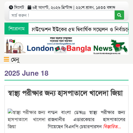
সিলেট
৬ই আগস্ট, ২০২৬ খ্রিস্টাব্দ | ২২শে শ্রাবণ, ১৪৩৩ বঙ্গাব্দ
বুরুঙ্গা ইউনিয়ন ফাউন্ডেশন ইউকের ৫ম দ্বিবার্ষিক সম্মেলন ও নির্বাচ
শিরোনাম
সিলেটে নিষিদ্ধ ছাত্রলীগের অর্ধশত নেতাকর্মীর বি/রু/দ্ধে মা/ম/লা
ই
সিলেটে বর্ধিত নগরে বেড়েছে করের বোঝা, মিলেনি সেবা
সিলেটে 
মেনু
2025 June 18
স্বাস্থ্য পরীক্ষার জন্য হাসপাতালে খালেদা জিয়া
লন্ডন বাংলা ডেস্কঃঃ স্বাস্থ্য পরীক্ষার জন্য
রাজধানীর এভারকেয়ার হাসপাতালের
গিয়েছেন বিএনপি চেয়ারপারসন
বিস্তারিত...