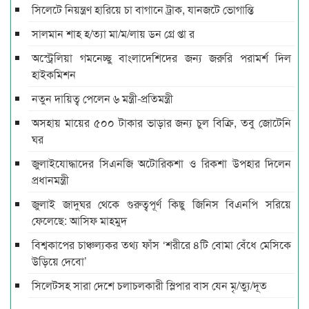
সিলেটে নিয়ন্ত্রণ হারিয়ে চা বাগানে ট্রাক, যানজটে ভোগান্তি
সালমান শাহ হ/ত্যা মা/ম/লায় ডন গ্রে প্তা র
অস্ট্রেলিয়া গমনেচ্ছু বাংলাদেশিদের জন্য জরুরি পরামর্শ দিল
হাইক‌মিশন
নতুন দায়িত্ব পেলেন ৬ মন্ত্রী-প্রতিমন্ত্রী
অসহায় মায়ের ৫০০ টাকার ভাড়ার জন্য চুল বিক্রি, তবু জোটেনি
ঘর
জুলাইযোদ্ধাদের সিএনজি অটোরিকশা ও রিকশা উপহার দিলেন
প্রধানমন্ত্রী
জুলাই জাদুঘর থেকে গুরুত্বপূর্ণ কিছু জিনিস বিএনপি সরিয়ে
ফেলেছে: আসিফ মাহমুদ
বিশ্বকাপের চাঞ্চল্যকর তথ্য ফাঁস ‘শরীরে ৪টি বোমা বেঁধে মেসিকে
উড়িয়ে দেবো’
সিলেটসহ সারা দেশে চলাচলকারী স্লিপার বাস যেন মৃ/ত্যু/দূত