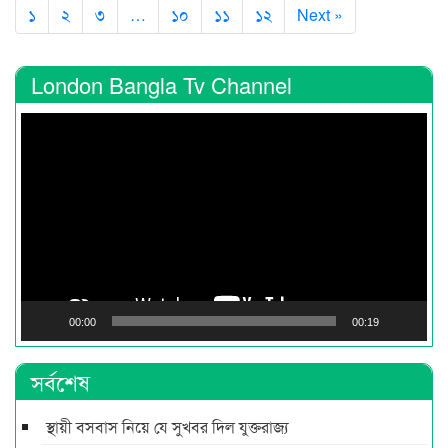
১
২
৩
…
১০
১১
১২
Next »
London Bangla Tv Channel
Video
Player
00:00
00:19
সর্বশেষ
স্থায়ী বসবাস নিয়ে যে সুখবর দিল যুক্তরাজ্য