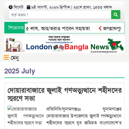
সিলেট
৯ই আগস্ট, ২০২৬ খ্রিস্টাব্দ | ২৫শে শ্রাবণ, ১৪৩৩ বঙ্গাব্দ
পরিবার পাবে ৫ লাখ, আহ/তরাও পাবেন সহায়তা
শিরোনাম
জগন্নাথপুরে ইউপ
াবে বালু উত্তোলনের সত্যতা পাওয়া যায় নি
সিলেটে যেসব এলাকায়
মেনু
2025 July
দোয়ারাবাজারে জুলাই গণঅভ্যুত্থানে শহীদদের
স্মরণে সভা
প্রতিনিধি/সুনামগঞ্জঃঃ সুনামগঞ্জের
দোয়ারাবাজার উপজেলায় জুলাই গণঅভ্যুত্থানে
শহীদদের স্মরণে যুব জমিয়ত বাংলাদেশে’র