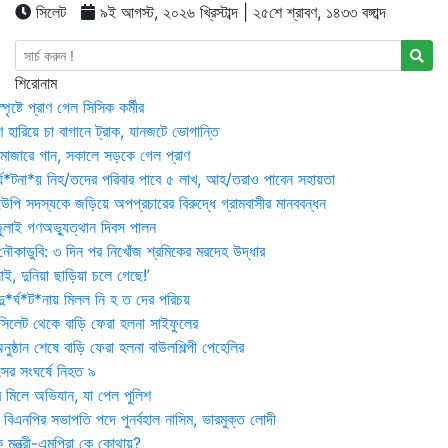
সিলেট
৯ই আগস্ট, ২০২৬ খ্রিস্টাব্দ | ২৫শে শ্রাবণ, ১৪৩৩ বঙ্গাব্দ
শিরোনাম
্পৃষ্টে প্রাণ গেল সিসিক কর্মীর
রণ হারিয়ে চা বাগানে ট্রাক, যানজটে ভোগান্তি
মাজারে গান, সকালে সড়কে গেল প্রাণ
র্ঘ*টনা*য় নিহ/তদের পরিবার পাবে ৫ লাখ, আহ/তরাও পাবেন সহায়তা
উপি সদস্যকে জড়িয়ে অপপ্রচারের বিরুদ্ধে গ্রামবাসীর মানববন্ধন
ুলাই গণঅভ্যুত্থান দিবস পালন
নৌকাডুবি: ৩ দিন পর নিখোঁজ শ্রমিকের মরদেহ উদ্ধার
ই, দুনিয়া ছাড়িয়া চলে গেছে!’
*র্ঘ*ট*নায় মিলল নি হ ত দের পরিচয়
 সিলেট থেকে বাড়ি ফেরা হলনা সাইফুলের
ষ্ঠান শেষে বাড়ি ফেরা হলনা বাউলশিল্পী পেহেলির
সের সংঘর্ষে নিহত ৯
র মিলে অভিযান, যা পেল পুলিশ
বিএনপির সভাপতি পদে পুনর্বহাল নাসিম, ভারমুক্ত লোদী
 মন্ত্রী-এমপিরা কে কোথায়?