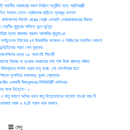
 স্থানীয় সরকারের সকল নির্বাচন অনুষ্ঠিত হবে: প্রতিমন্ত্রী
তিন সন্তান ফেলে প্রেমিকের বাড়িতে গৃহবধূর অনশন
্মদক্ষতায় সিলেট রেঞ্জের শ্রেষ্ঠ এসআই দোয়ারাবাজারের রিফাত
 শ্রেণীর পুকুরের পানিতে ডুবে মৃ/ত্যু
হিমা হত্যা মামলায় প্রধান আসামির মৃত্যুদণ্ড
়ন ফাউন্ডেশন ইউকের ৫ম দ্বিবার্ষিক সম্মেলন ও নির্বাচনের তফসিল ঘোষণা
র্ঘ/ট/নায় প্রাণ গেল যুবকের
াংলাদেশিদের মধ্যে ৯৫ শতাংশই সিলেটি
ালের ইজারা না হওয়ায় সরকারের লক্ষ লক্ষ টাকা রাজস্ব বঞ্চিত
িমানবন্দরে সালাম এয়ার চালু হচ্ছে ১লা সেপ্টেম্বর হতে
িশুকে ফুসলিয়ে বলাৎকার, যুবক গ্রেপ্তার
খোঁজ ওসমানী বিমানবন্দরের সিকিউরিটি অফিসার
ুতের শকে নি/হ/ত- ২
ী ৩ বালু মহালে অবৈধ ভাবে বালু উত্তোলনের সত্যতা পাওয়া যায় নি
লাকায় আজ ৬ ঘণ্টা গ্যাস বন্ধ থাকবে
মেনু