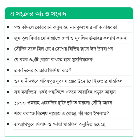
এ সংক্রান্ত আরও সংবাদ
পশু কাঁদলে কোরবানি কবুল হয় না- কুসংস্কার নাকি বাস্তবতা
জুমাতুল বিদার মোনাজাতে দেশ ও মুসলিম উম্মাহর কল্যাণ কামনা
সৌদির সঙ্গে মিল রেখে দেশের বিভিন্ন স্থানে ঈদ উদযাপন
যে বছর ৩৬টি রোজা রাখতে হবে মুসলিমদের!
এক দিনের রোজার ফিদিয়া কত?
ওসমানীনগরে শরিষপুর যুবসমাজের উদ্যোগে ইফতার মাহফিল
সব মসজিদে একই পদ্ধতিতে খতমে তারাবিহ পড়ার আহ্বান
১৮০০ ওমরাহ এজেন্সির চুক্তি স্থগিত করলো সৌদি আরব
শবে বরাতে বিশেষ নামাজ ও রোজা, কী বলে ইসলাম?
জগন্নাথপুরে মিলাদ ও দোয়া মাহফিল অনুষ্ঠিত হয়েছে