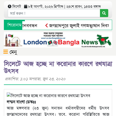
সিলেট
৮ই আগস্ট, ২০২৬ খ্রিস্টাব্দ | ২৪শে শ্রাবণ, ১৪৩৩ বঙ্গাব্দ
গ্রামবাসীর মানববন্ধন
শিরোনাম
জগন্নাথপুরে জুলাই গণঅভ্যুত্থান দিবস পা
মুক্তির আগেই ব্যারিস্টার সুমনের জামিন স্থগিত
সিলেটে নিষিদ্ধ
মেনু
সিলেটে আজ হচ্ছে না করোনার কারণে রথযাত্রা
উৎসব
প্রকাশিত: ১:০১ অপরাহ্ণ, জুন ২৩, ২০২০
লন্ডন বাংলা ডেস্কঃঃ
আজ মঙ্গলবার (২৩ জুন) সনাতন ধর্মাবলম্বীদের ধর্মীয় উৎসব
জগন্নাথদেবের রথযাত্রা উৎসব। তবে, করোনা পরিস্থিতিতে আজ