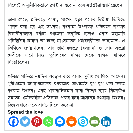
সিলেটে আনুষ্ঠানিকভাবে রথ টানা হবে না বলে সংশ্লিষ্টরা জানিয়েছেন।
জানা গেছে, প্রতিবছর আষাঢ় মাসের শুক্লা পক্ষের দ্বিতীয়া তিথিতে
পালন করা হয় এই উৎসব। রথযাত্রা উপলক্ষে প্রতিবছর নগরের
রিকাবীবাজারে বর্ণাঢ্য রথমেলা অনুষ্ঠিত হলেও এবার মহামারি
পরিস্থিতির কারণে তা হচ্ছে না।সনাতন ধর্মাবলম্বীদের ভাষ্যমতে- এ
তিথিতে জগন্নাথদেব, তার ভাই বলভদ্র (বলরাম) ও বোন সুভদ্রা
দেবীকে সাথে নিয়ে পুরীধামের মন্দির থেকে গুন্ডিচা মন্দিরে
গিয়েছিলেন।
গুন্ডিচা মন্দিরে নয়দিন অবস্থান করে আবার পুরীধামে ফিরে আসেন।
পুরীধামের জগন্নাথদেবের রথযাত্রার মাধ্যমেই যুগ যুগ ধরে চলছে
রথযাত্র উৎসব। এরই ধারাবাহিকতায় সারা বিশ্বের ন্যায় সিলেটেও
সনাতন ধর্মাবলম্বীরা প্রতিবছর পালন করে আসছেন রথযাত্রা উৎসব।
কিন্তু এবারে এতে বাগড়া দিলো করোনা।
Spread the love