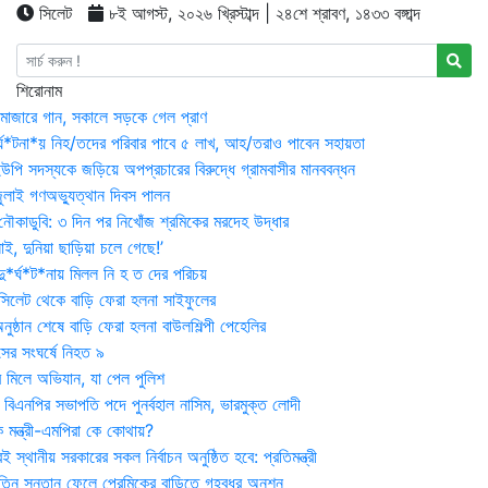
সিলেট
৮ই আগস্ট, ২০২৬ খ্রিস্টাব্দ | ২৪শে শ্রাবণ, ১৪৩৩ বঙ্গাব্দ
শিরোনাম
মাজারে গান, সকালে সড়কে গেল প্রাণ
র্ঘ*টনা*য় নিহ/তদের পরিবার পাবে ৫ লাখ, আহ/তরাও পাবেন সহায়তা
উপি সদস্যকে জড়িয়ে অপপ্রচারের বিরুদ্ধে গ্রামবাসীর মানববন্ধন
ুলাই গণঅভ্যুত্থান দিবস পালন
নৌকাডুবি: ৩ দিন পর নিখোঁজ শ্রমিকের মরদেহ উদ্ধার
ই, দুনিয়া ছাড়িয়া চলে গেছে!’
*র্ঘ*ট*নায় মিলল নি হ ত দের পরিচয়
 সিলেট থেকে বাড়ি ফেরা হলনা সাইফুলের
ষ্ঠান শেষে বাড়ি ফেরা হলনা বাউলশিল্পী পেহেলির
সের সংঘর্ষে নিহত ৯
র মিলে অভিযান, যা পেল পুলিশ
বিএনপির সভাপতি পদে পুনর্বহাল নাসিম, ভারমুক্ত লোদী
 মন্ত্রী-এমপিরা কে কোথায়?
 স্থানীয় সরকারের সকল নির্বাচন অনুষ্ঠিত হবে: প্রতিমন্ত্রী
তিন সন্তান ফেলে প্রেমিকের বাড়িতে গৃহবধূর অনশন