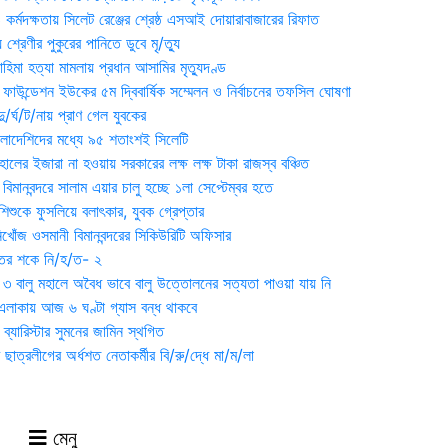
্মদক্ষতায় সিলেট রেঞ্জের শ্রেষ্ঠ এসআই দোয়ারাবাজারের রিফাত
 শ্রেণীর পুকুরের পানিতে ডুবে মৃ/ত্যু
হিমা হত্যা মামলায় প্রধান আসামির মৃত্যুদণ্ড
়ন ফাউন্ডেশন ইউকের ৫ম দ্বিবার্ষিক সম্মেলন ও নির্বাচনের তফসিল ঘোষণা
র্ঘ/ট/নায় প্রাণ গেল যুবকের
াংলাদেশিদের মধ্যে ৯৫ শতাংশই সিলেটি
ালের ইজারা না হওয়ায় সরকারের লক্ষ লক্ষ টাকা রাজস্ব বঞ্চিত
িমানবন্দরে সালাম এয়ার চালু হচ্ছে ১লা সেপ্টেম্বর হতে
িশুকে ফুসলিয়ে বলাৎকার, যুবক গ্রেপ্তার
খোঁজ ওসমানী বিমানবন্দরের সিকিউরিটি অফিসার
ুতের শকে নি/হ/ত- ২
ী ৩ বালু মহালে অবৈধ ভাবে বালু উত্তোলনের সত্যতা পাওয়া যায় নি
লাকায় আজ ৬ ঘণ্টা গ্যাস বন্ধ থাকবে
্যারিস্টার সুমনের জামিন স্থগিত
 ছাত্রলীগের অর্ধশত নেতাকর্মীর বি/রু/দ্ধে মা/ম/লা
মেনু