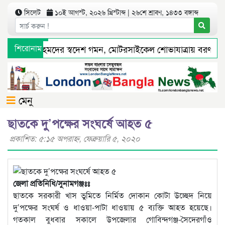
সিলেট
১০ই আগস্ট, ২০২৬ খ্রিস্টাব্দ | ২৬শে শ্রাবণ, ১৪৩৩ বঙ্গাব্দ
সম্পাদক শামীম আহমদের স্বদেশ গমন, মোটরসাইকেল শোভাযাত্রায় বরণ
শিরোনাম
 টাকা রাজস্ব বঞ্চিত
সিলেট ওসমানী বিমানবন্দরে সালাম এয়ার চাল
মেনু
ছাতকে দু’পক্ষের সংঘর্ষে আহত ৫
প্রকাশিত: ৫:১৫ অপরাহ্ণ, ফেব্রুয়ারি ৫, ২০২০
জেলা প্রতিনিধি/সুনামগঞ্জঃঃ
ছাতকে সরকারী খাস ভুমিতে নির্মিত দোকান কোটা উচ্ছেদ নিয়ে
দু’পক্ষের সংঘর্ষ ও ধাওয়া-পাটা ধাওয়ায় ৫ ব্যক্তি আহত হয়েছে।
গতকাল বুধবার সকালে উপজেলার গোবিন্দগঞ্জ-সৈদেরগাঁও