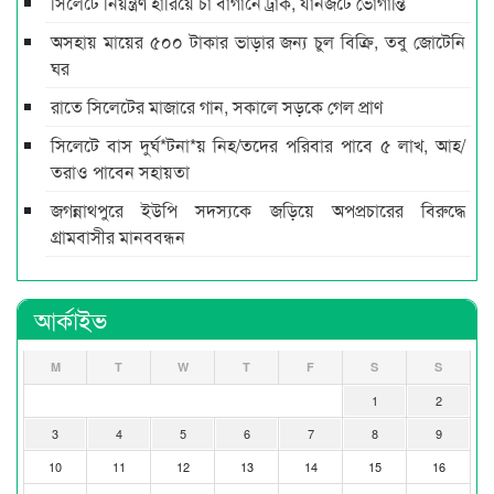
সিলেটে নিয়ন্ত্রণ হারিয়ে চা বাগানে ট্রাক, যানজটে ভোগান্তি
অসহায় মায়ের ৫০০ টাকার ভাড়ার জন্য চুল বিক্রি, তবু জোটেনি
ঘর
রাতে সিলেটের মাজারে গান, সকালে সড়কে গেল প্রাণ
সিলেটে বাস দুর্ঘ*টনা*য় নিহ/তদের পরিবার পাবে ৫ লাখ, আহ/
তরাও পাবেন সহায়তা
জগন্নাথপুরে ইউপি সদস্যকে জড়িয়ে অপপ্রচারের বিরুদ্ধে
গ্রামবাসীর মানববন্ধন
আর্কাইভ
M
T
W
T
F
S
S
1
2
3
4
5
6
7
8
9
10
11
12
13
14
15
16