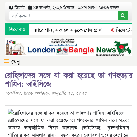
সিলেট
৯ই আগস্ট, ২০২৬ খ্রিস্টাব্দ | ২৫শে শ্রাবণ, ১৪৩৩ বঙ্গাব্দ
রাতে সিলেটের মাজারে গান, সকালে সড়কে গেল প্রাণ
শিরোনাম
সিলেটে বা
সিলেট মহানগর বিএনপির সভাপতি পদে পুনর্বহাল নাসিম, ভারমুক্ত লো
ধর্মপাশায় জলমহালের ইজারা না হওয়ায় সরকারের লক্ষ লক্ষ টাকা রাজস্ব
মেনু
রোহিঙ্গাদের সঙ্গে যা করা হয়েছে তা গণহত্যার
শামিল: আইসিজে
প্রকাশিত: ৯:০৮ অপরাহ্ণ, জানুয়ারি ২৩, ২০২০
রোহিঙ্গাদের সঙ্গে যা করা হয়েছে তা গণহত্যার শামিল বলে মন্তব্য
করেছে আন্তর্জাতিক বিচার আদালত (আইসিজে)। বৃহস্পতিবার
গাম্বিয়ার করা মামলার রায় এ মন্তব্য করেন নেদারল্যান্ডসের হেগে ১৫