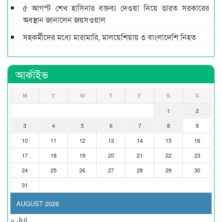
৫ আগস্ট শেখ হাসিনার বক্তব্য দেওয়া নিয়ে ভারত সরকারের
অবস্থান জানালেন জয়সওয়াল
সহকর্মীদের মধ্যে মারামারি, মালয়েশিয়ায় ৩ বাংলাদেশি নিহত
আর্কাইভ
M
T
W
T
F
S
S
1
2
3
4
5
6
7
8
9
10
11
12
13
14
15
16
17
18
19
20
21
22
23
24
25
26
27
28
29
30
31
AUGUST 2026
« Jul