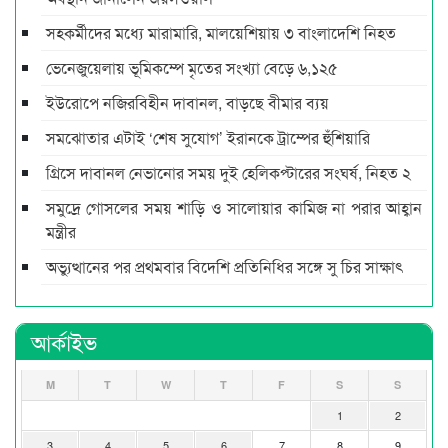
সহকর্মীদের মধ্যে মারামারি, মালয়েশিয়ায় ৩ বাংলাদেশি নিহত
ভেনেজুয়েলায় ভূমিকম্পে মৃতের সংখ্যা বেড়ে ৬,১২৫
ইউরোপে নজিরবিহীন দাবানল, বাড়ছে বীমার ব্যয়
সমঝোতার এটাই ‘শেষ সুযোগ’ ইরানকে ট্রাম্পের হুঁশিয়ারি
গ্রিসে দাবানল নেভানোর সময় দুই হেলিকপ্টারের সংঘর্ষ, নিহত ২
সমুদ্রে গোসলের সময় শাড়ি ও সালোয়ার কামিজ না পরার আহ্বান
মন্ত্রীর
অভ্যুত্থানের পর প্রথমবার বিদেশি প্রতিনিধির সঙ্গে সু চির সাক্ষাৎ
আর্কাইভ
M
T
W
T
F
S
S
1
2
3
4
5
6
7
8
9