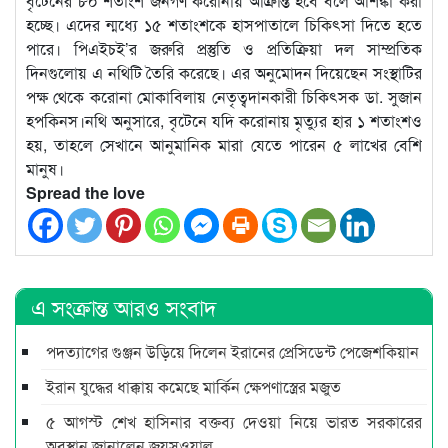
বৃটেনের ৮০ শতাংশ জনগণ করোনায় আক্রান্ত হবে বলে আশঙ্কা করা
হচ্ছে। এদের ন্মধ্যে ১৫ শতাংশকে হাসপাতালে চিকিৎসা দিতে হতে
পারে। পিএইচই’র জরুরি প্রস্তুতি ও প্রতিক্রিয়া দল সাম্প্রতিক
দিনগুলোয় এ নথিটি তৈরি করেছে। এর অনুমোদন দিয়েছেন সংস্থাটির
পক্ষ থেকে করোনা মোকাবিলায় নেতৃত্বদানকারী চিকিৎসক ডা. সুজান
হপকিনস।নথি অনুসারে, বৃটেনে যদি করোনায় মৃত্যুর হার ১ শতাংশও
হয়, তাহলে সেখানে আনুমানিক মারা যেতে পারেন ৫ লাখের বেশি
মানুষ।
Spread the love
এ সংক্রান্ত আরও সংবাদ
পদত্যাগের গুঞ্জন উড়িয়ে দিলেন ইরানের প্রেসিডেন্ট পেজেশকিয়ান
ইরান যুদ্ধের ধাক্কায় কমেছে মার্কিন ক্ষেপণাস্ত্রের মজুত
৫ আগস্ট শেখ হাসিনার বক্তব্য দেওয়া নিয়ে ভারত সরকারের
অবস্থান জানালেন জয়সওয়াল