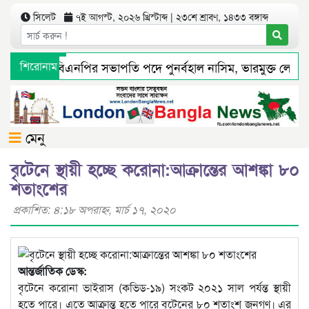
সিলেট
৭ই আগস্ট, ২০২৬ খ্রিস্টাব্দ | ২৩শে শ্রাবণ, ১৪৩৩ বঙ্গাব্দ
 মহানগর বিএনপির সভাপতি পদে পুনর্বহাল নাসিম, ভারমুক্ত লোদী
শিরোনাম
্যমে সংবাদ প্রকাশের পর সিলেট টিটিসির প্রতারক ড্রাইভার বিল্লাল আ
মেনু
বৃটেনে স্থায়ী হচ্ছে করোনা:আক্রান্তের আশঙ্কা ৮০
শতাংশের
প্রকাশিত: ৪:১৮ অপরাহ্ণ, মার্চ ১৭, ২০২০
আন্তর্জাতিক ডেস্ক:
বৃটেনে করোনা ভাইরাস (কভিড-১৯) সংকট ২০২১ সাল পর্যন্ত স্থায়ী
হতে পারে। এতে আক্রান্ত হতে পারে বৃটেনের ৮০ শতাংশ জনগণ। এর