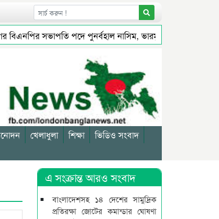
িএনপির সভাপতি পদে পুনর্বহাল নাসিম, ভারমুক্ত লোদী
সিলেটে
ইলিয়াসপুত্র ব্যারিস্টার আবরার ইলিয়াস অর্নব
গণমাধ্যমে সংবাদ 
িনোদন
খেলাধুলা
শিক্ষা
ভিডিও সংবাদ
এ সংক্রান্ত আরও সংবাদ
বাংলাদেশসহ ১৪ দেশের সামুদ্রিক
প্রতিরক্ষা জোটের কমান্ডার ঘোষণা