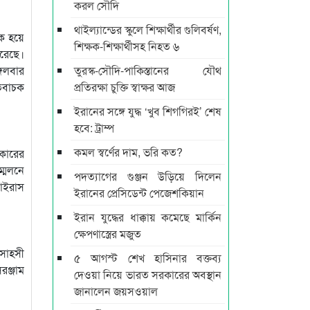
করল সৌদি
থাইল্যান্ডের স্কুলে শিক্ষার্থীর গুলিবর্ষণ,
ক হয়ে
শিক্ষক-শিক্ষার্থীসহ নিহত ৬
করেছে।
্গলবার
তুরস্ক-সৌদি-পাকিস্তানের যৌথ
তিবাচক
প্রতিরক্ষা চুক্তি স্বাক্ষর আজ
ইরানের সঙ্গে যুদ্ধ ‘খুব শিগগিরই’ শেষ
হবে: ট্রাম্প
কমল স্বর্ণের দাম, ভরি কত?
রকারের
মেলনে
পদত্যাগের গুঞ্জন উড়িয়ে দিলেন
ভাইরাস
ইরানের প্রেসিডেন্ট পেজেশকিয়ান
ইরান যুদ্ধের ধাক্কায় কমেছে মার্কিন
ক্ষেপণাস্ত্রের মজুত
সাহসী
৫ আগস্ট শেখ হাসিনার বক্তব্য
রঞ্জাম
দেওয়া নিয়ে ভারত সরকারের অবস্থান
জানালেন জয়সওয়াল