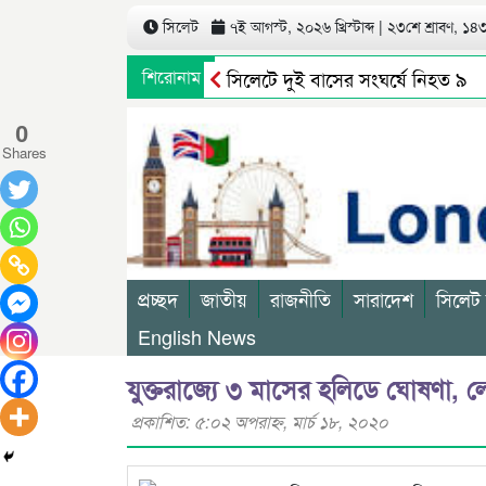
সিলেট
৭ই আগস্ট, ২০২৬ খ্রিস্টাব্দ | ২৩শে শ্রাবণ, ১৪৩৩
শিরোনাম
সিলেটে দুই বাসের সংঘর্ষে নিহত ৯
জগন্নাথপুরে নৌকা ডুবিতে ২ জনের মৃতদে
0
Shares
প্রচ্ছদ
জাতীয়
রাজনীতি
সারাদেশ
সিলেট
English News
যুক্তরাজ্যে ৩ মাসের হলিডে ঘোষণা, 
প্রকাশিত: ৫:০২ অপরাহ্ণ, মার্চ ১৮, ২০২০