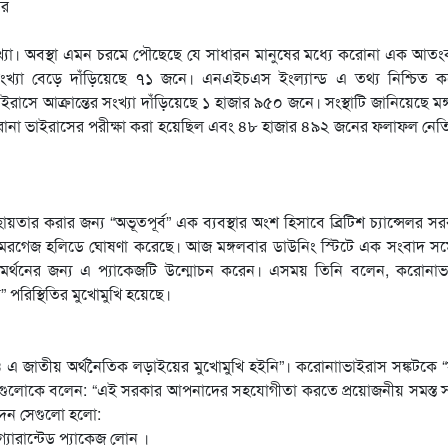
 সংখ্যা। অবস্থা এমন চরমে পৌছেছে যে সাধারন মানুষের মধ্যে করোনা এক আতং
 সংখ্যা বেড়ে দাঁড়িয়েছে ৭১ জনে। এনএইচএস ইংল্যান্ড এ তথ্য নিশ্চিত 
াসে আক্রান্তের সংখ্যা দাঁড়িয়েছে ১ হাজার ৯৫০ জনে। সংস্থাটি জানিয়েছে মঙ
 করোনা ভাইরাসের পরীক্ষা করা হয়েছিল এবং ৪৮ হাজার ৪৯২ জনের ফলাফল নে
ায়তার করার জন্য “অভূতপূর্ব” এক ব্যবস্থার অংশ হিসাবে ব্রিটিশ চ্যান্সেলর স
মরগেজ হলিডে ঘোষণা করেছে। আজ মঙ্গলবার ডাউনিং স্টিটে এক সংবাদ সম্
ে সমর্থনের জন্য এ প্যাকেজটি উন্মোচন করেন। এসময় তিনি বলেন, করোনা
 পরিস্থিতির মুখোমুখি হয়েছে।
তীয় অর্থনৈতিক লড়াইয়ের মুখোমুখি হইনি”। করোনাাভাইরাস সঙ্কটকে “
বারগুলোকে বলেন: “এই সরকার আপনাদের সহযোগীতা করতে প্রয়োজনীয় সমস্ত স
দেন সেগুলো হলো:
গ্যারান্টেড প্যাকেজ লোন ।