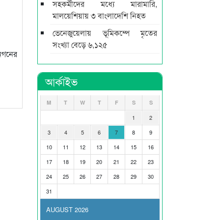
সহকর্মীদের মধ্যে মারামারি,
মালয়েশিয়ায় ৩ বাংলাদেশি নিহত
ভেনেজুয়েলায় ভূমিকম্পে মৃতের
সংখ্যা বেড়ে ৬,১২৫
জনগনের
আর্কাইভ
M
T
W
T
F
S
S
1
2
3
4
5
6
7
8
9
10
11
12
13
14
15
16
17
18
19
20
21
22
23
24
25
26
27
28
29
30
31
AUGUST 2026