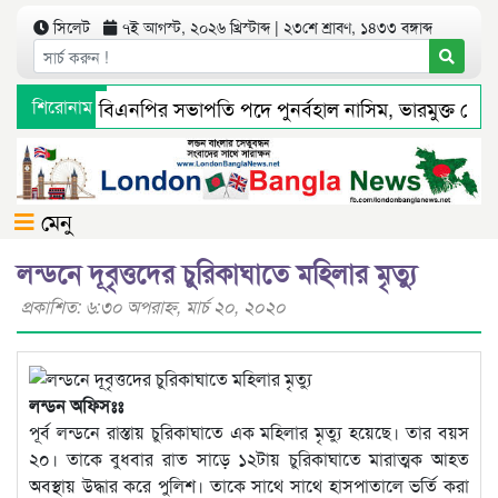
সিলেট
৭ই আগস্ট, ২০২৬ খ্রিস্টাব্দ | ২৩শে শ্রাবণ, ১৪৩৩ বঙ্গাব্দ
েট মহানগর বিএনপির সভাপতি পদে পুনর্বহাল নাসিম, ভারমুক্ত লোদী
শিরোনাম
াধ্যমে সংবাদ প্রকাশের পর সিলেট টিটিসির প্রতারক ড্রাইভার বিল্লাল
মেনু
লন্ডনে দূবৃত্তদের চুরিকাঘাতে মহিলার মৃত্যু
প্রকাশিত: ৬:৩০ অপরাহ্ণ, মার্চ ২০, ২০২০
লন্ডন অফিসঃঃ
পূর্ব লন্ডনে রাস্তায় চুরিকাঘাতে এক মহিলার মৃত্যু হয়েছে। তার বয়স
২০। তাকে বুধবার রাত সাড়ে ১২টায় চুরিকাঘাতে মারাত্মক আহত
অবস্থায় উদ্ধার করে পুলিশ। তাকে সাথে সাথে হাসপাতালে ভর্তি করা