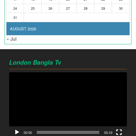
24
25
26
27
28
29
30
31
AUGUST 2026
« Jul
London Bangla Tv
Video
Player
00:00
00:19