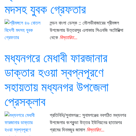
মদসহ যুবক গ্রেফতার
লন্ডন বাংলা ডেস্ক :: মৌলভীবাজারের শ্রীমঙ্গল
উপজেলায় উত্তরসুর এলাকায় সিএনজি অটোরিক্সা
থেকে
বিস্তারিত...
মধ্যনগরে মেধাবী ফারজানার
ডাক্তার হওয়া স্বপ্নপূরণে
সহায়তায় মধ্যনগর উপজেলা
প্রেসক্লাব
প্রতিনিধি/সুনামগঞ্জ:: সুনামগঞ্জের নবগঠিত মধ্যনগর
উপজেলার বংশকুন্ডা উত্তর ইউনিয়নের ছাতারগর
গ্রামের দিনমজুর জামাল
বিস্তারিত...