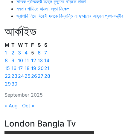
সাবেক প্রতিমন্ত্রী আব্দুল কুদ্দুসের বাড়িতে হামলা
মমতার গাড়িতে হামলা, জুতা নিক্ষেপ
জ্বালানি নিয়ে বিরোধী দলকে বিভ্রান্তি না ছড়ানোর আহ্বান প্রধানমন্ত্রীর
আর্কাইভ
M
T
W
T
F
S
S
1
2
3
4
5
6
7
8
9
10
11
12
13
14
15
16
17
18
19
20
21
22
23
24
25
26
27
28
29
30
September 2025
« Aug
Oct »
London Bangla Tv