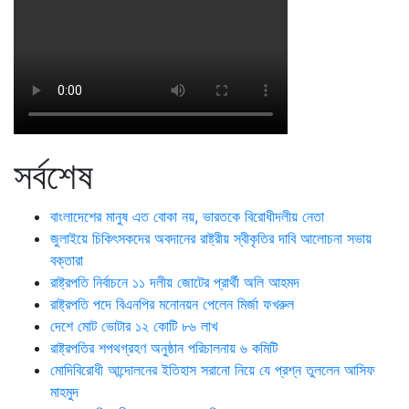
সর্বশেষ
বাংলাদেশের মানুষ এত বোকা নয়, ভারতকে বিরোধীদলীয় নেতা
জুলাইয়ে চিকিৎসকদের অবদানের রাষ্ট্রীয় স্বীকৃতির দাবি আলোচনা সভায়
বক্তারা
রাষ্ট্রপতি নির্বাচনে ১১ দলীয় জোটের প্রার্থী অলি আহমদ
রাষ্ট্রপতি পদে বিএনপির মনোনয়ন পেলেন মির্জা ফখরুল
দেশে মোট ভোটার ১২ কোটি ৮৬ লাখ
রাষ্ট্রপতির শপথগ্রহণ অনুষ্ঠান পরিচালনায় ৬ কমিটি
মোদিবিরোধী আন্দোলনের ইতিহাস সরানো নিয়ে যে প্রশ্ন তুললেন আসিফ
মাহমুদ