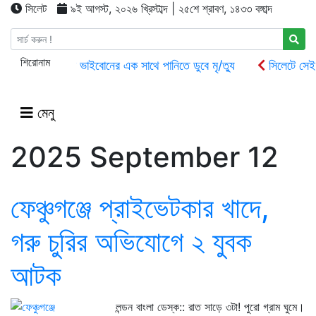
সিলেট
৯ই আগস্ট, ২০২৬ খ্রিস্টাব্দ | ২৫শে শ্রাবণ, ১৪৩৩ বঙ্গাব্দ
শিরোনাম
ধর্মপাশায় আপন দুই ভাইবোনের এক সাথে পানিতে ডুবে মৃ/ত্যু
সিলেটে সেই 
সিলেটে দুই বাসের সংঘর্ষে নিহত ৯
সিলেটে ক্রাশার মিলে অভিযান, যা পেল 
ধর্মপাশায় জলমহালের ইজারা না হওয়ায় সরকারের লক্ষ লক্ষ টাকা রাজস্ব বঞ্চিত
মেনু
2025 September 12
ফেঞ্চুগঞ্জে প্রাইভেটকার খাদে,
গরু চুরির অভিযোগে ২ যুবক
আটক
লন্ডন বাংলা ডেস্ক:: রাত সাড়ে ৩টা! পুরো গ্রাম ঘুমে।