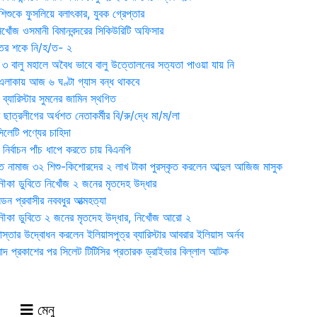
িশুকে ফুসলিয়ে বলাৎকার, যুবক গ্রেপ্তার
খোঁজ ওসমানী বিমানবন্দরের সিকিউরিটি অফিসার
ুতের শকে নি/হ/ত- ২
ী ৩ বালু মহালে অবৈধ ভাবে বালু উত্তোলনের সত্যতা পাওয়া যায় নি
লাকায় আজ ৬ ঘণ্টা গ্যাস বন্ধ থাকবে
্যারিস্টার সুমনের জামিন স্থগিত
 ছাত্রলীগের অর্ধশত নেতাকর্মীর বি/রু/দ্ধে মা/ম/লা
েটি পণ্যের চাহিদা
নির্বাচন পাঁচ ধাপে করতে চায় বিএনপি
 নামাজ ৩২ শিশু-কিশোরদের ২ লাখ টাকা পুরস্কৃত করলেন আব্দুল আজিজ মাসুক
ৌকা ডুবিতে নিখোঁজ ২ জনের মৃতদেহ উদ্ধার
্ডন প্রবাসীর নববধুর আত্মহত্যা
ৌকা ডুবিতে ২ জনের মৃতদেহ উদ্ধার, নিখোঁজ আরো ২
্তার উদ্বোধন করলেন ইলিয়াসপুত্র ব্যারিস্টার আবরার ইলিয়াস অর্নব
াদ প্রকাশের পর সিলেট টিটিসির প্রতারক ড্রাইভার বিল্লাল আটক
মেনু