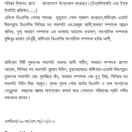
শনিবার দিবাগত রাতে বাংলাদেশে ইন্তেকাল করেছেন।(ইন্নালিল্লাহি ওয়া ইন্না
ইলাইহি রাজিউন……)
এদিকে বিএনপির নেতার শশুরের মৃত্যুতে শোক প্রকাশ করেছেন,বার্মিংহাম ওয়েস্ট
মিডল্যান্ড বিএনপির সিনিয়র সহ সভাপতি এম.হরমুজ আলী,সাধারণ সম্পাদক আব্দুল
খালিক, যুগ্ম সাধারণ সম্পাদক এম গুলজার আহমেদ ফয়সাল, সাংগঠনিক সম্পাদক
মুজিবুর রহমান চৌধুরী, বার্মিংহাম বিএনপির সাংগঠনিক সম্পাদক ছমির আলী,
বার্মিংহাম সিটি যুবদলের সভাপতি কয়সর আলী শাহীন, সাধারণ সম্পাদক রাসেল
আহমদ, সিনিয়র সহ সভাপতি বুরহান উদ্দিন, যুক্তরাজ্যের বার্মিংহাম-ওয়েস্ট মিডল্যান্ড
যুবদলের সভাপতি মোঃ মুদাচ্ছির খাঁন, সাধারন সম্পাদক মোঃ চুনু মিয়া, সিনিয়র সহ
সভাপতি লিটন মিয়া প্রমুখ। পৃথক পৃথক শোক বার্তায় বিএনপি ও অঙ্গ সংগঠনের
নেতৃবৃন্দরা মরহুমের আত্মার মাগফেরাত কামনা করে শোকাহত পরিবারের প্রতি গভীর
সমবেদনা জানান।
এলবিএন/২৬-জ/এল-অ/০৭/৫-১