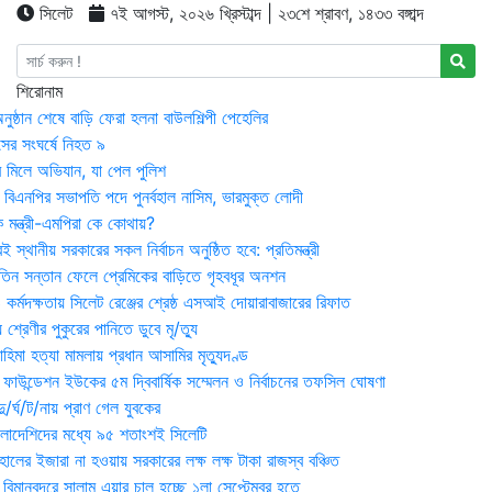
সিলেট
৭ই আগস্ট, ২০২৬ খ্রিস্টাব্দ | ২৩শে শ্রাবণ, ১৪৩৩ বঙ্গাব্দ
শিরোনাম
ষ্ঠান শেষে বাড়ি ফেরা হলনা বাউলশিল্পী পেহেলির
সের সংঘর্ষে নিহত ৯
র মিলে অভিযান, যা পেল পুলিশ
বিএনপির সভাপতি পদে পুনর্বহাল নাসিম, ভারমুক্ত লোদী
 মন্ত্রী-এমপিরা কে কোথায়?
 স্থানীয় সরকারের সকল নির্বাচন অনুষ্ঠিত হবে: প্রতিমন্ত্রী
তিন সন্তান ফেলে প্রেমিকের বাড়িতে গৃহবধূর অনশন
্মদক্ষতায় সিলেট রেঞ্জের শ্রেষ্ঠ এসআই দোয়ারাবাজারের রিফাত
 শ্রেণীর পুকুরের পানিতে ডুবে মৃ/ত্যু
হিমা হত্যা মামলায় প্রধান আসামির মৃত্যুদণ্ড
়ন ফাউন্ডেশন ইউকের ৫ম দ্বিবার্ষিক সম্মেলন ও নির্বাচনের তফসিল ঘোষণা
র্ঘ/ট/নায় প্রাণ গেল যুবকের
াংলাদেশিদের মধ্যে ৯৫ শতাংশই সিলেটি
ালের ইজারা না হওয়ায় সরকারের লক্ষ লক্ষ টাকা রাজস্ব বঞ্চিত
িমানবন্দরে সালাম এয়ার চালু হচ্ছে ১লা সেপ্টেম্বর হতে