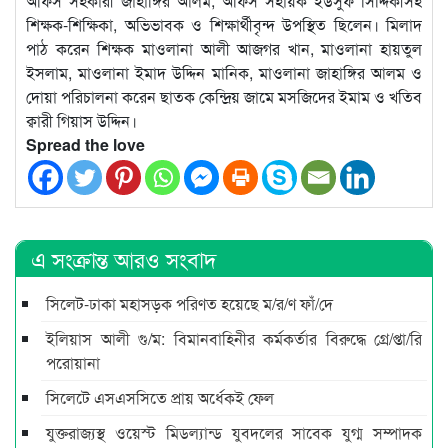
অফিস সহকারী জাহাঙ্গির আলম, অফিস সহায়ক ইউসুফ সিদ্দিকীসহ
শিক্ষক-শিক্ষিকা, অভিভাবক ও শিক্ষার্থীবৃন্দ উপস্থিত ছিলেন। মিলাদ
পাঠ করেন শিক্ষক মাওলানা আলী আজগর খান, মাওলানা হায়তুল
ইসলাম, মাওলানা ইমাদ উদ্দিন মানিক, মাওলানা জাহাঙ্গির আলম ও
দোয়া পরিচালনা করেন ছাতক কেন্দ্রিয় জামে মসজিদের ইমাম ও খতিব
ক্বারী গিয়াস উদ্দিন।
Spread the love
এ সংক্রান্ত আরও সংবাদ
সিলেট-ঢাকা মহাসড়ক পরিণত হয়েছে ম/র/ণ ফাঁ/দে
ইলিয়াস আলী গু/ম: বিমানবাহিনীর কর্মকর্তার বিরুদ্ধে গ্রে/প্তা/রি
পরোয়ানা
সিলেটে এসএসসিতে প্রায় অর্ধেকই ফেল
যুক্তরাজ্যস্থ ওয়েস্ট মিডল্যান্ড যুবদলের সাবেক যুগ্ম সম্পাদক