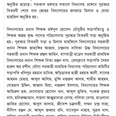
অনুষ্ঠিত হয়েছে। গতকাল মঙ্গবার সকালে বিদ্যালয় প্রাঙ্গনে পুরস্কার
বিতরণী শেষে বাদ জোহর বিদ্যালয়ের হলরুমে মিলাদ ও দোয়া
মাহফিল অনুষ্ঠিত হয়।
বিদ্যালয়ের প্রধান শিক্ষক মঈনুল হোসেন চৌধুরীর সভাপতিত্বে ও
শিক্ষক অজয় কৃষ্ণ পালের পরিচালনায় পুরস্কার বিতরণী সভা অনুষ্ঠিত
হয়। পুরস্কার বিতরণী সভা ও মিলাদ মাহফিলে বিদ্যালয়ের সহকারী
প্রধান শিক্ষক জাহাঙ্গির আজাদ, চন্দ্রনাথ বালিকা উচ্চ বিদ্যালয়ের
সহকারী প্রধান শিক্ষক রুহুল আমিন, বাগবাড়ী মডেল সরকারী প্রাথমিক
বিদ্যালয়ের প্রধান শিক্ষক নিত্য রঞ্জন দাস, প্রেসক্লাবে সভাপতি সৈয়দ
হারুন অর রশীদ, বৌলা সরকারী প্রাথমিক বিদ্যালয় পরিচালনা কমিটির
সভাপতি খলিলুর রহমান মানিক, অভিভাবক হাজী রহমত আলী, সালেহ
আহমদ মেম্বার, আব্দুল আলিম, মুন্সি নজরুল আলম, শামীম আহমদ,
সোহরাব উদ্দিন, আজাদ মিয়া, নজরুল ইসলাম, বিদ্যালয়ের শিক্ষক
আমিরুল হক, দেলোয়ার হোসেন খান, আব্দুল মুকিত, পংকজ কুমার
দাস, মনিরুজ্জামান, লায়লা আঞ্জুমানারা বেগম, ললিতা বেগম, মাওলানা
জাকির হোসেন, আবুল কালাম, জীবেশ চক্রবর্ত্তী, লক্ষন চন্দ্র সাহা,
দীলিপ রঞ্জন দে, আব্দুল জব্বার রনি, সাবেকুন নাহার, সুব্রত দাস,