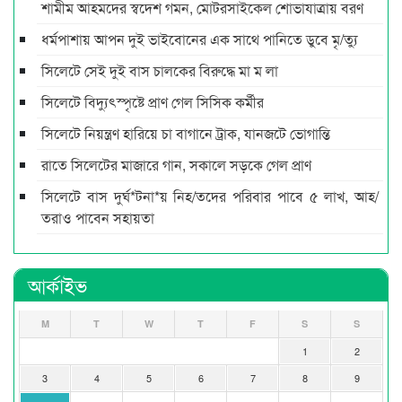
শামীম আহমদের স্বদেশ গমন, মোটরসাইকেল শোভাযাত্রায় বরণ
ধর্মপাশায় আপন দুই ভাইবোনের এক সাথে পানিতে ডুবে মৃ/ত্যু
সিলেটে সেই দুই বাস চালকের বিরুদ্ধে মা ম লা
সিলেটে বিদ্যুৎস্পৃষ্টে প্রাণ গেল সিসিক কর্মীর
সিলেটে নিয়ন্ত্রণ হারিয়ে চা বাগানে ট্রাক, যানজটে ভোগান্তি
রাতে সিলেটের মাজারে গান, সকালে সড়কে গেল প্রাণ
সিলেটে বাস দুর্ঘ*টনা*য় নিহ/তদের পরিবার পাবে ৫ লাখ, আহ/
তরাও পাবেন সহায়তা
আর্কাইভ
M
T
W
T
F
S
S
1
2
3
4
5
6
7
8
9