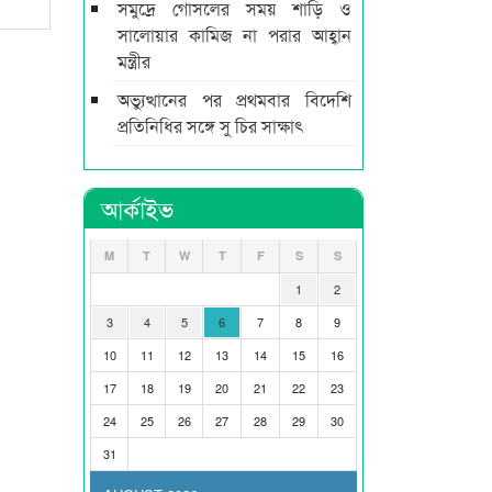
সমুদ্রে গোসলের সময় শাড়ি ও
সালোয়ার কামিজ না পরার আহ্বান
মন্ত্রীর
অভ্যুত্থানের পর প্রথমবার বিদেশি
প্রতিনিধির সঙ্গে সু চির সাক্ষাৎ
আর্কাইভ
M
T
W
T
F
S
S
1
2
3
4
5
6
7
8
9
10
11
12
13
14
15
16
17
18
19
20
21
22
23
24
25
26
27
28
29
30
31