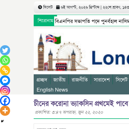
সিলেট
৬ই আগস্ট, ২০২৬ খ্রিস্টাব্দ | ২২শে শ্রাবণ, ১৪৩৩
সিলেট মহানগর বিএনপির সভাপতি পদে পুনর্বহাল নাসিম, ভা
শিরোনাম
গণমাধ্যমে সংবাদ প্রকাশের পর সিলেট টিটিসির প্রতারক ড্রা
প্রচ্ছদ
জাতীয়
রাজনীতি
সারাদেশ
সিলেট
English News
চীনের করোনা ভ্যাকসিন প্রথমেই পাব
প্রকাশিত: ৩:৪৭ অপরাহ্ণ, জুন ২২, ২০২০