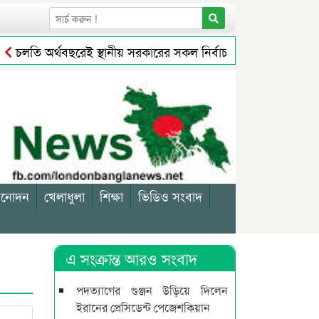
চলতি অর্থবছরেই স্থানীয় সরকারের সকল নির্বাচন অনুষ্ঠিত হবে: প্রতিমন্ত্
বসায়ীকে জরিমানা
সিলেটে বর্ধিত নগরে বেড়েছে করের বোঝা, মি
িনোদন
খেলাধুলা
শিক্ষা
ভিডিও সংবাদ
এ সংক্রান্ত আরও সংবাদ
পদত্যাগের গুঞ্জন উড়িয়ে দিলেন
ইরানের প্রেসিডেন্ট পেজেশকিয়ান