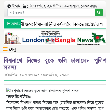
সিলেট
১০ই আগস্ট, ২০২৬ খ্রিস্টাব্দ | ২৬শে শ্রাবণ, ১৪৩৩ বঙ্গাব্দ
ইলিয়াস আলী গু/ম: বিমানবাহিনীর কর্মকর্তার বিরুদ্ধে গ্রে/প্তা/রি পরোয়া
শিরোনাম
বুরুঙ্গা ইউনিয়ন ফাউন্ডেশন ইউকের ৫ম দ্বিবার্ষিক সম্মেলন ও নির্বা
মেনু
বিশ্বনাথে নিজের বুকে গুলি চালালেন পুুলিশ
সদস্য
প্রকাশিত: ১:০০ অপরাহ্ণ, ফেব্রুয়ারি ৪, ২০২০
স্টাফ রিপোর্টারঃঃ
সিলেটের বিশ্বনাথ থানায় নিজের অস্ত্র (চায়নিজ রাইফেল) দিয়ে বুকের
বাম দিকে গুলি করে আত্মহত্যার চেষ্টা করেছে এক পুলিশ সদস্য। তপু