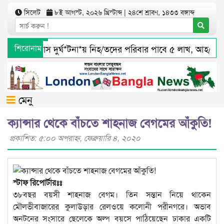
সিলেট
৮ই আগস্ট, ২০২৬ খ্রিস্টাব্দ | ২৪শে শ্রাবণ, ১৪৩৩ বঙ্গাব্দ
সিলেটে বাস দুর্ঘ*টনা*য় নিহ/তদের পরিবার পাবে ৫ লাখ, আহ/তরা
শিরোনাম
জৈন্তাপুর সারী ৩ বালু মহালে অবৈধ ভাবে বালু উত্তোলনের সত্যতা প
মেনু
ক্যান্সার থেকে বাঁচতে শাহনাজ বেগমের আঁকুতি!
প্রকাশিত: ৫:০০ অপরাহ্ণ, ফেব্রুয়ারি ৪, ২০২০
স্টাফ রিপোর্টারঃঃ
৩৮বছর বয়সী শাহনাজ বেগম। তিন সন্তান নিয়ে থাকেন
মৌলভীবাজারের কুলাউড়ার রেলওয়ে কলোনী পরীনগরে। অভাব
অনটনের সংসারে ছেলেকে অল্প বয়সে পাঠিয়েছেন ঢাকার একটি