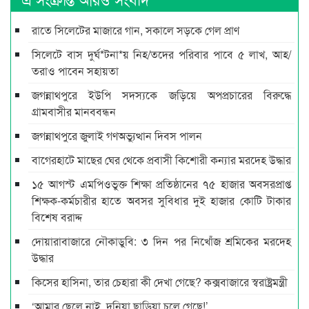
রাতে সিলেটের মাজারে গান, সকালে সড়কে গেল প্রাণ
সিলেটে বাস দুর্ঘ*টনা*য় নিহ/তদের পরিবার পাবে ৫ লাখ, আহ/
তরাও পাবেন সহায়তা
জগন্নাথপুরে ইউপি সদস্যকে জড়িয়ে অপপ্রচারের বিরুদ্ধে
গ্রামবাসীর মানববন্ধন
জগন্নাথপুরে জুলাই গণঅভ্যুত্থান দিবস পালন
বাগেরহাটে মাছের ঘের থেকে প্রবাসী কিশোরী কন্যার মরদেহ উদ্ধার
১৫ আগস্ট এমপিওভুক্ত শিক্ষা প্রতিষ্ঠানের ৭৫ হাজার অবসরপ্রাপ্ত
শিক্ষক-কর্মচারীর হাতে অবসর সুবিধার দুই হাজার কোটি টাকার
বিশেষ বরাদ্দ
দোয়ারাবাজারে নৌকাডুবি: ৩ দিন পর নিখোঁজ শ্রমিকের মরদেহ
উদ্ধার
কিসের হাসিনা, তার চেহারা কী দেখা গেছে? কক্সবাজারে স্বরাষ্ট্রমন্ত্রী
‘আমার ছেলে নাই, দুনিয়া ছাড়িয়া চলে গেছে!’