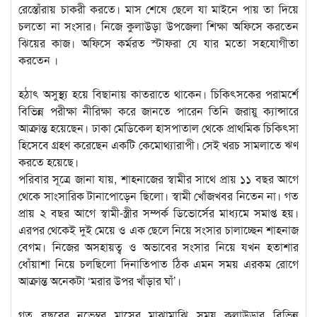
রেস্তোঁরায় চাকরী করতে। মাস শেষে ছেলে যা মাইনে পায় তা দিয়ে
চলতো না সংসার। নিজে কুলাউড়া উপজেলা শিক্ষা অফিসে করতেন
ঝিয়ের কাজ। অফিসে কর্মরত স্টাফরা যে যার মতো সহযোগীতা
করতেন ।
হঠাৎ অসুস্থ্য হয়ে বিছানায় কাতরাতে থাকেন। চিকিৎসকের পরামর্শে
বিভিন্ন পরীক্ষা নীরিক্ষা করে জানতে পারেন তিনি জরায়ু ক্যান্সারে
আক্রান্ত হয়েছেন। ঢাকা মেডিকেল হাসপাতাল থেকে প্রাথমিক চিকিৎসা
হিসেবে গ্রহণ করেছেন একটি কেমোথ্যারাপী। সেই খরচ সামলাতে ঋণ
করতে হয়েছে।
পরিবার সূত্রে জানা যায়, শাহনাজের স্বামীর সাথে প্রায় ১১ বছর আগে
থেকে সাংসারিক টানাপোড়েন ছিলো। স্বামী খোঁজখবর নিতেন না। গত
প্রায় ২ বছর আগে স্বামী-স্ত্রীর সম্পর্ক ডিভোর্সের মাধ্যমে সমাপ্ত হয়।
এরপর থেকেই দুই মেয়ে ও এক ছেলে নিয়ে সংসার চালাচ্ছেন শাহনাজ
বেগম। নিজের অসহায়ত্ব ও অভাবের সংসার নিয়ে যখন হতাশার
ধোঁয়াশা নিয়ে চলছিলো দিনাতিপাত ঠিক এমন সময় এরকম রোগে
আক্রান্ত অনেকটা ‘মরার উপর খাঁড়ার ঘাঁ’।
গত বছরের নভেম্বর মাসের মাঝামাঝি সময় কুলাউড়ার বিভিন্ন