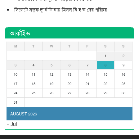
সিলেটে সড়ক দু*র্ঘ*ট*নায় মিলল নি হ ত দের পরিচয়
আর্কাইভ
M
T
W
T
F
S
S
1
2
3
4
5
6
7
8
9
10
11
12
13
14
15
16
17
18
19
20
21
22
23
24
25
26
27
28
29
30
31
AUGUST 2026
« Jul