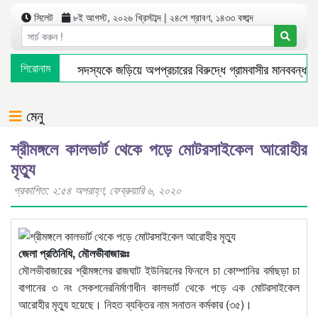
সিলেট
৮ই আগস্ট, ২০২৬ খ্রিস্টাব্দ | ২৪শে শ্রাবণ, ১৪৩৩ বঙ্গাব্দ
জগন্নাথপুরে ইউপি সদস্যকে জড়িয়ে অপপ্রচারের বিরুদ্ধে গ্রামবাসীর মানববন্ধন
শিরোনাম
অপরাধ দমন ও কর্মদক্ষতায় সিলেট রেঞ্জের শ্রেষ্ঠ এসআই দোয়ারাবাজারের রিফাত
সিলেটে যেসব এলাকায় আজ ৬ ঘণ্টা গ্যাস বন্ধ থাকবে
মুক্তির আগেই ব্যার
মেনু
শ্রীমঙ্গলে কালভার্ট থেকে পড়ে মোটরসাইকেল আরোহীর
মৃত্যু
প্রকাশিত: ২:৫৪ অপরাহ্ণ, ফেব্রুয়ারি ৬, ২০২০
জেলা প্রতিনিধি, মৌলভীবাজারঃঃ
মৌলভীবাজারের শ্রীমঙ্গলের রাজঘাট ইউনিয়নের ফিনলে চা কোম্পানির বর্মাছড়া চা
বাগানের ৩ নং সেকশনেরনির্মাণাধীন কালভার্ট থেকে পড়ে এক মোটরসাইকেল
আরোহীর মৃত্যু হয়েছে। নিহত ব্যক্তির নাম সনাতন কর্মকার (৩৫)।