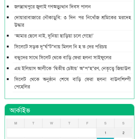
জগন্নাথপুরে জুলাই গণঅভ্যুত্থান দিবস পালন
দোয়ারাবাজারে নৌকাডুবি: ৩ দিন পর নিখোঁজ শ্রমিকের মরদেহ
উদ্ধার
‘আমার ছেলে নাই, দুনিয়া ছাড়িয়া চলে গেছে!’
সিলেটে সড়ক দু*র্ঘ*ট*নায় মিলল নি হ ত দের পরিচয়
বন্ধুদের সাথে সিলেট থেকে বাড়ি ফেরা হলনা সাইফুলের
এম ইলিয়াস আলীকে ‘দ্বিতীয় চেষ্টায়’ অ*প*হ*রণ, নেতৃত্বে জিয়াউল
সিলেট থেকে অনুষ্ঠান শেষে বাড়ি ফেরা হলনা বাউলশিল্পী
পেহেলির
আর্কাইভ
M
T
W
T
F
S
S
1
2