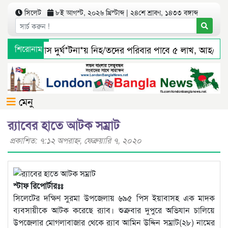
সিলেট
৮ই আগস্ট, ২০২৬ খ্রিস্টাব্দ | ২৪শে শ্রাবণ, ১৪৩৩ বঙ্গাব্দ
সিলেটে বাস দুর্ঘ*টনা*য় নিহ/তদের পরিবার পাবে ৫ লাখ, আহ/তরা
শিরোনাম
জৈন্তাপুর সারী ৩ বালু মহালে অবৈধ ভাবে বালু উত্তোলনের সত্যতা প
মেনু
র‍্যাবের হাতে আটক সম্রাট
প্রকাশিত: ৭:১২ অপরাহ্ণ, ফেব্রুয়ারি ৭, ২০২০
স্টাফ রিপোর্টারঃঃ
সিলেটের দক্ষিণ সুরমা উপজেলায় ৬৯৫ পিস ইয়াবাসহ এক মাদক
ব্যবসায়ীকে আটক করেছে র‌্যাব। শুক্রবার দুপুরে অভিযান চালিয়ে
উপজেলার মোগলাবাজার থেকে র‍্যাব আমিন উদ্দিন সম্রাট(২৮) নামের