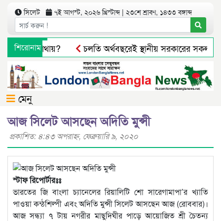
সিলেট
৭ই আগস্ট, ২০২৬ খ্রিস্টাব্দ | ২৩শে শ্রাবণ, ১৪৩৩ বঙ্গাব্দ
এমপিরা কে কোথায়?
শিরোনাম
চলতি অর্থবছরেই স্থানীয় সরকারের সকল নির্বাচন 
িক্রির দায়ে এক ব্যবসায়ীকে জরিমানা
সিলেটে বর্ধিত নগরে বেড়
মেনু
আজ সিলেট আসছেন অদিতি মুন্সী
প্রকাশিত: ৪:৪৩ অপরাহ্ণ, ফেব্রুয়ারি ৯, ২০২০
স্টাফ রিপোর্টারঃঃ
ভারতের জি বাংলা চ্যানেলের রিয়ালিটি শো সারেগামাপা’র খ্যাতি
পাওয়া কন্ঠশিল্পী এবং অদিতি মুন্সী সিলেট আসছেন আজ (রোববার)।
আজ সন্ধ্যা ৭ টায় নগরীর মাছুদিঘীর পাড়ে আয়োজিত শ্রী চৈতন্য