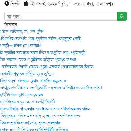
সিলেট
৭ই আগস্ট, ২০২৬ খ্রিস্টাব্দ | ২৩শে শ্রাবণ, ১৪৩৩ বঙ্গাব্দ
শিরোনাম
র মিলে অভিযান, যা পেল পুলিশ
বিএনপির সভাপতি পদে পুনর্বহাল নাসিম, ভারমুক্ত লোদী
 মন্ত্রী-এমপিরা কে কোথায়?
 স্থানীয় সরকারের সকল নির্বাচন অনুষ্ঠিত হবে: প্রতিমন্ত্রী
তিন সন্তান ফেলে প্রেমিকের বাড়িতে গৃহবধূর অনশন
্মদক্ষতায় সিলেট রেঞ্জের শ্রেষ্ঠ এসআই দোয়ারাবাজারের রিফাত
 শ্রেণীর পুকুরের পানিতে ডুবে মৃ/ত্যু
হিমা হত্যা মামলায় প্রধান আসামির মৃত্যুদণ্ড
়ন ফাউন্ডেশন ইউকের ৫ম দ্বিবার্ষিক সম্মেলন ও নির্বাচনের তফসিল ঘোষণা
র্ঘ/ট/নায় প্রাণ গেল যুবকের
াংলাদেশিদের মধ্যে ৯৫ শতাংশই সিলেটি
ালের ইজারা না হওয়ায় সরকারের লক্ষ লক্ষ টাকা রাজস্ব বঞ্চিত
িমানবন্দরে সালাম এয়ার চালু হচ্ছে ১লা সেপ্টেম্বর হতে
িশুকে ফুসলিয়ে বলাৎকার, যুবক গ্রেপ্তার
খোঁজ ওসমানী বিমানবন্দরের সিকিউরিটি অফিসার