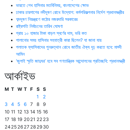
ভারতে শেখ হাসিনার মতবিনিময়, বাংলাদেশের ক্ষোভ
ঢাকার চারপাশের নদীদূষণ রোধে উদ্যোগ: কর্মপরিকল্পনার নির্দেশ প্রধানমন্ত্রীর
শব্দদূষণ নিয়ন্ত্রণে কঠোর নজরদারি সরকারের
রাষ্ট্রপতি নির্বাচনের তারিখ ঘোষণা
প্রায় ১০ হাজার টাকা বাড়ল স্বর্ণের দাম, ভরি কত
পালানোর সময় হাসিনার সহযাত্রী কারা ছিলেন? যা জানা যায়
পলাতক ফ্যাসিবাদের পুনরুত্থান রোধে জাতীয় ঐক্য দৃঢ় করতে হবে: মাহ্দী
আমিন
‘জুলাই স্মৃতি জাদুঘর’ হবে সব গণতান্ত্রিক আন্দোলনের প্রতিচ্ছবি: প্রধানমন্ত্রী
আর্কাইভ
M
T
W
T
F
S
S
1
2
3
4
5
6
7
8
9
10
11
12
13
14
15
16
17
18
19
20
21
22
23
24
25
26
27
28
29
30