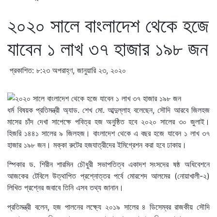
২০২০ সালে বাংলাদেশ থেকে হজে
যাবেন ১ লাখ ৩৭ হাজার ১৯৮ জন
প্রকাশিত: ৮:২৩ অপরাহ্ণ, জানুয়ারি ২৩, ২০২০
ধর্ম বিষয়ক প্রতিমন্ত্রী অ্যাড. শেখ মো. আব্দুল্লাহ বলেছেন, সৌদি আরবে জিলহজ
মাসের চাঁদ দেখা সাপেক্ষে পবিত্র হজ অনুষ্ঠিত হবে ২০২০ সালের ৩০ জুলাই।
হিজরি ১৪৪১ সালের ৯ জিলহজ। বাংলাদেশ থেকে এ বছর হজে যাবেন ১ লাখ ৩৭
হাজার ১৯৮ জন। মক্কা রুটের হজযাত্রীদের ইমিগ্রেশন করা হবে ঢাকায়।
স্পিকার ড. শিরীন শারমিন চৌধুরী সভাপতিত্ব একাদশ সংসদের ষষ্ঠ অধিবেশনে
আজকের টেবিলে উত্থাপিত প্রশ্নোত্তর পর্বে মোরশেদ আলমের (নোয়াখালী-২)
লিখিত প্রশ্নের জবাবে তিনি এসব তথ্য জানান।
প্রতিমন্ত্রী বলেন, হজ পালনের লক্ষ্যে ২০১৯ সালের ৪ ডিসেম্বর রাজকীয় সৌদি