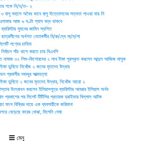
ুতের শকে নি/হ/ত- ২
ী ৩ বালু মহালে অবৈধ ভাবে বালু উত্তোলনের সত্যতা পাওয়া যায় নি
লাকায় আজ ৬ ঘণ্টা গ্যাস বন্ধ থাকবে
্যারিস্টার সুমনের জামিন স্থগিত
 ছাত্রলীগের অর্ধশত নেতাকর্মীর বি/রু/দ্ধে মা/ম/লা
েটি পণ্যের চাহিদা
নির্বাচন পাঁচ ধাপে করতে চায় বিএনপি
 নামাজ ৩২ শিশু-কিশোরদের ২ লাখ টাকা পুরস্কৃত করলেন আব্দুল আজিজ মাসুক
ৌকা ডুবিতে নিখোঁজ ২ জনের মৃতদেহ উদ্ধার
্ডন প্রবাসীর নববধুর আত্মহত্যা
ৌকা ডুবিতে ২ জনের মৃতদেহ উদ্ধার, নিখোঁজ আরো ২
্তার উদ্বোধন করলেন ইলিয়াসপুত্র ব্যারিস্টার আবরার ইলিয়াস অর্নব
াদ প্রকাশের পর সিলেট টিটিসির প্রতারক ড্রাইভার বিল্লাল আটক
া মাংস বিক্রির দায়ে এক ব্যবসায়ীকে জরিমানা
 নগরে বেড়েছে করের বোঝা, মিলেনি সেবা
মেনু