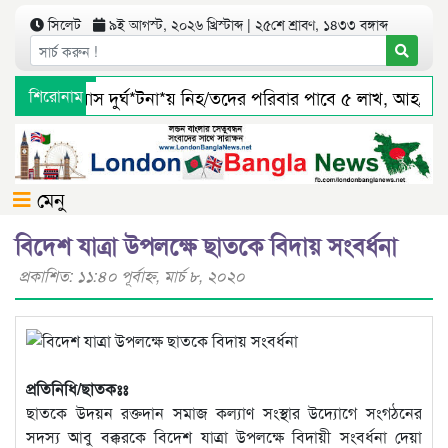
সিলেট
৯ই আগস্ট, ২০২৬ খ্রিস্টাব্দ | ২৫শে শ্রাবণ, ১৪৩৩ বঙ্গাব্দ
সিলেটে বাস দুর্ঘ*টনা*য় নিহ/তদের পরিবার পাবে ৫ লাখ, আহ/তর
শিরোনাম
জৈন্তাপুর সারী ৩ বালু মহালে অবৈধ ভাবে বালু উত্তোলনের সত্যতা প
মেনু
বিদেশ যাত্রা উপলক্ষে ছাতকে বিদায় সংবর্ধনা
প্রকাশিত: ১১:৪০ পূর্বাহ্ণ, মার্চ ৮, ২০২০
প্রতিনিধি/ছাতকঃঃ
ছাতকে উদয়ন রক্তদান সমাজ কল্যাণ সংস্থার উদ্যোগে সংগঠনের
সদস্য আবু বক্করকে বিদেশ যাত্রা উপলক্ষে বিদায়ী সংবর্ধনা দেয়া