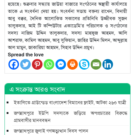
হয়েছে। শুক্রবার সন্ধ্যায় জাউয়া বাজারে সংগঠনের অস্থায়ী কার্যালয়ে
তাকে এ সংবর্ধনা দেয়া হয়। সংবর্ধনা সভায় বক্তব্য রাখেন, বিদায়ী
আবু বক্কর, দৈনিক আলোকিত সকালের প্রতিনিধি উজ্জীবক সুজন
তালুকদার, আই টি কম্পিউটার একাডেমি’র পরিচালক ও সংগঠনের
সদস্য নাজিম উদ্দিন তালুকদার, সদস্য মাহফুজ আহমদ, আলি
আশরাফ, কামিল আহমদ, আবু সুফিয়ান, জাহির উদ্দিন মিলন, আব্দুল্লাহ
আল মামুন, জাকারিয়া আহমদ, সিহাব উদ্দিন প্রমুখ।
Spread the love
এ সংক্রান্ত আরও সংবাদ
ইতালিতে গ্রাউন্ডেড বাংলাদেশ বিমানের ফ্লাইট, আটকা ২৬০ যাত্রী
জগন্নাথপুরে ইউপি সদস্যকে জড়িয়ে অপপ্রচারের বিরুদ্ধে
গ্রামবাসীর মানববন্ধন
জগন্নাথপুরে জুলাই গণঅভ্যুত্থান দিবস পালন