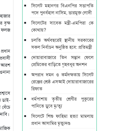
সিলেট মহানগর বিএনপির সভাপতি
পদে পুনর্বহাল নাসিম, ভারমুক্ত লোদী
 হাজার
 বৃক্ষ
সিলেটের সাবেক মন্ত্রী-এমপিরা কে
তে ফলজ
কোথায়?
চলতি অর্থবছরেই স্থানীয় সরকারের
সকল নির্বাচন অনুষ্ঠিত হবে: প্রতিমন্ত্রী
প্রধান
দোয়ারাবাজারে তিন সন্তান ফেলে
্রবাসী
প্রেমিকের বাড়িতে গৃহবধূর অনশন
মদ আরশ
াওনানা
অপরাধ দমন ও কর্মদক্ষতায় সিলেট
রেঞ্জের শ্রেষ্ঠ এসআই দোয়ারাবাজারের
রিফাত
শ্বাসে
ধর্মপাশায় তৃতীয় শ্রেণীর পুকুরের
ন ডাই-
পানিতে ডুবে মৃ/ত্যু
 বেঁচে
দাবি।
সিলেটে শিশু ফাহিমা হত্যা মামলায়
প্রধান আসামির মৃত্যুদণ্ড
মাজিক