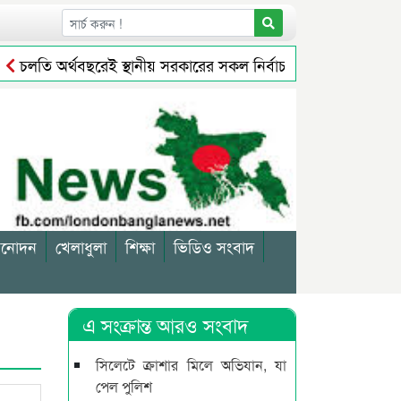
চলতি অর্থবছরেই স্থানীয় সরকারের সকল নির্বাচন অনুষ্ঠিত হবে: প্রতিমন্ত্
বসায়ীকে জরিমানা
সিলেটে বর্ধিত নগরে বেড়েছে করের বোঝা, মি
িনোদন
খেলাধুলা
শিক্ষা
ভিডিও সংবাদ
এ সংক্রান্ত আরও সংবাদ
সিলেটে ক্রাশার মিলে অভিযান, যা
পেল পুলিশ