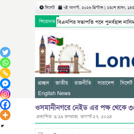
সিলেট
৭ই আগস্ট, ২০২৬ খ্রিস্টাব্দ | ২৩শে শ্রাবণ, ১৪৩৩
সিলেট মহানগর বিএনপির সভাপতি পদে পুনর্বহাল নাসিম, ভা
শিরোনাম
গণমাধ্যমে সংবাদ প্রকাশের পর সিলেট টিটিসির প্রতারক ড্রা
প্রচ্ছদ
জাতীয়
রাজনীতি
সারাদেশ
সিলেট
English News
ওসমানীনগরে নেইড এর পক্ষ থেকে ৩৬
প্রকাশিত: ৯:২৯ অপরাহ্ণ, আগস্ট ২৭, ২০২৪