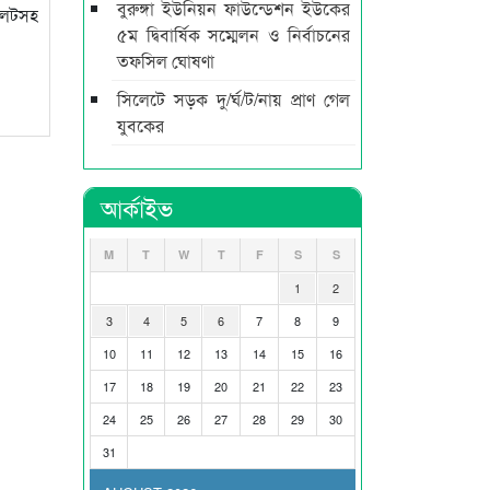
বুরুঙ্গা ইউনিয়ন ফাউন্ডেশন ইউকের
িলেটসহ
৫ম দ্বিবার্ষিক সম্মেলন ও নির্বাচনের
তফসিল ঘোষণা
সিলেটে সড়ক দু/র্ঘ/ট/নায় প্রাণ গেল
যুবকের
আর্কাইভ
M
T
W
T
F
S
S
1
2
3
4
5
6
7
8
9
10
11
12
13
14
15
16
17
18
19
20
21
22
23
24
25
26
27
28
29
30
31