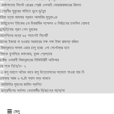
্মদক্ষতায় সিলেট রেঞ্জের শ্রেষ্ঠ এসআই দোয়ারাবাজারের রিফাত
 শ্রেণীর পুকুরের পানিতে ডুবে মৃ/ত্যু
হিমা হত্যা মামলায় প্রধান আসামির মৃত্যুদণ্ড
়ন ফাউন্ডেশন ইউকের ৫ম দ্বিবার্ষিক সম্মেলন ও নির্বাচনের তফসিল ঘোষণা
র্ঘ/ট/নায় প্রাণ গেল যুবকের
াংলাদেশিদের মধ্যে ৯৫ শতাংশই সিলেটি
ালের ইজারা না হওয়ায় সরকারের লক্ষ লক্ষ টাকা রাজস্ব বঞ্চিত
িমানবন্দরে সালাম এয়ার চালু হচ্ছে ১লা সেপ্টেম্বর হতে
িশুকে ফুসলিয়ে বলাৎকার, যুবক গ্রেপ্তার
খোঁজ ওসমানী বিমানবন্দরের সিকিউরিটি অফিসার
ুতের শকে নি/হ/ত- ২
ী ৩ বালু মহালে অবৈধ ভাবে বালু উত্তোলনের সত্যতা পাওয়া যায় নি
লাকায় আজ ৬ ঘণ্টা গ্যাস বন্ধ থাকবে
্যারিস্টার সুমনের জামিন স্থগিত
 ছাত্রলীগের অর্ধশত নেতাকর্মীর বি/রু/দ্ধে মা/ম/লা
মেনু