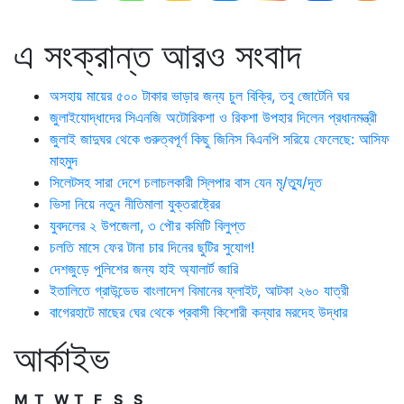
এ সংক্রান্ত আরও সংবাদ
অসহায় মায়ের ৫০০ টাকার ভাড়ার জন্য চুল বিক্রি, তবু জোটেনি ঘর
জুলাইযোদ্ধাদের সিএনজি অটোরিকশা ও রিকশা উপহার দিলেন প্রধানমন্ত্রী
জুলাই জাদুঘর থেকে গুরুত্বপূর্ণ কিছু জিনিস বিএনপি সরিয়ে ফেলেছে: আসিফ
মাহমুদ
সিলেটসহ সারা দেশে চলাচলকারী স্লিপার বাস যেন মৃ/ত্যু/দূত
ভিসা নিয়ে নতুন নীতিমালা যুক্তরাষ্ট্রের
যুবদলের ২ উপজেলা, ৩ পৌর কমিটি বিলুপ্ত
চলতি মাসে ফের টানা চার দিনের ছুটির সুযোগ!
দেশজুড়ে পুলিশের জন্য হাই অ্যালার্ট জারি
ইতালিতে গ্রাউন্ডেড বাংলাদেশ বিমানের ফ্লাইট, আটকা ২৬০ যাত্রী
বাগেরহাটে মাছের ঘের থেকে প্রবাসী কিশোরী কন্যার মরদেহ উদ্ধার
আর্কাইভ
M
T
W
T
F
S
S