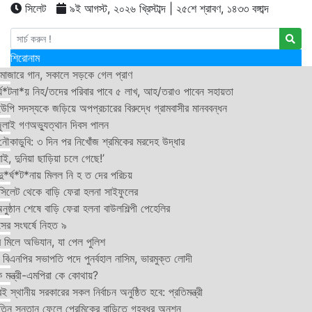
সিলেট
৯ই আগস্ট, ২০২৬ খ্রিস্টাব্দ | ২৫শে শ্রাবণ, ১৪৩৩ বঙ্গাব্দ
শিরোনাম
মাজারে গান, সকালে সড়কে গেল প্রাণ
র্ঘ*টনা*য় নিহ/তদের পরিবার পাবে ৫ লাখ, আহ/তরাও পাবেন সহায়তা
উপি সদস্যকে জড়িয়ে অপপ্রচারের বিরুদ্ধে গ্রামবাসীর মানববন্ধন
ুলাই গণঅভ্যুত্থান দিবস পালন
নৌকাডুবি: ৩ দিন পর নিখোঁজ শ্রমিকের মরদেহ উদ্ধার
ই, দুনিয়া ছাড়িয়া চলে গেছে!’
*র্ঘ*ট*নায় মিলল নি হ ত দের পরিচয়
 সিলেট থেকে বাড়ি ফেরা হলনা সাইফুলের
ষ্ঠান শেষে বাড়ি ফেরা হলনা বাউলশিল্পী পেহেলির
সের সংঘর্ষে নিহত ৯
র মিলে অভিযান, যা পেল পুলিশ
বিএনপির সভাপতি পদে পুনর্বহাল নাসিম, ভারমুক্ত লোদী
 মন্ত্রী-এমপিরা কে কোথায়?
 স্থানীয় সরকারের সকল নির্বাচন অনুষ্ঠিত হবে: প্রতিমন্ত্রী
তিন সন্তান ফেলে প্রেমিকের বাড়িতে গৃহবধূর অনশন