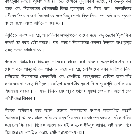
গণহত্যার কোনো প্রমাণ পায়নি। তবে সেখানে যুদ্ধাপরাধ হয়েছে, যা তদন্ত করা
হচ্ছে এবং মিয়ানমারের ফৌজাদারি বিচার ব্যবস্থায় এর বিচার হবে। মানবাধিকার
কর্মীদের নিন্দার কারণে মিয়ানমারের সঙ্গে কিছু দেশের দ্বিপাক্ষিক সম্পর্কের ওপর প্রভাব
পড়ছে বলেও এতে অভিযোগ করা হয়।
বিবৃতিতে আরও বলা হয়, মানবাধিকার সংস্থাগুলো তাদের সঙ্গে কিছু দেশের দ্বিপাক্ষিক
সম্পর্ক নষ্ট করার চেষ্টা করছে। যার কারণে মিয়ানমারের টেকসই উন্নয়ন বাধাগ্রস্ত
হচ্ছে বরলও জানানো হয়।
গতকাল মিয়ানমারের বিরুদ্ধে গাম্বিয়ার দায়ের করা মামলার অন্তর্বর্তীকালীন রায়
ঘোষণা করে আন্তর্জাতিক আদালত।রায়ে বলা হয়, রোহিঙ্গাদের ওপর জাতিগত নিধন
চালিয়েছে মিয়ানমারের সেনাবাহিনী এবং দেশটিতে অবস্থানরত রোহিঙ্গা জনগোষ্ঠীর
ওপর এখনো চলছে নিপীড়ন। রোহিঙ্গা জনগোষ্ঠীর সুরক্ষা দিতে পুরোপুরি ব্যর্থ হয়েছে
মিয়ানমার সরকার। এ সময় মিয়ানমারের প্রতি তাদের সুরক্ষা দেওয়ারও আদেশ দেন
আইসিজের বিচারক।
বিচারক অভিযোগ করে বলেন, মামলায় আদালতকে যথাযথ সহযোগিতা করেনি
মিয়ানমার। এ সময় মামলা বাতিলের জন্য মিয়ানমার যে আবেদন করেছে সেটিও খারিজ
করে দেন বিচারক। বিচারক আব্দুল কাওয়াই আহমেদ ইউসুফ জানান, এই মামলা নিয়ে
মিয়ানমার যে আপত্তি করেছে সেটি গ্রহণযোগ্য নয়।