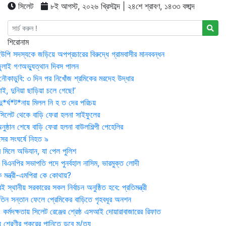
সিলেট
৮ই আগস্ট, ২০২৬ খ্রিস্টাব্দ | ২৪শে শ্রাবণ, ১৪৩৩ বঙ্গাব্দ
শিরোনাম
উপি সদস্যকে জড়িয়ে অপপ্রচারের বিরুদ্ধে গ্রামবাসীর মানববন্ধন
ুলাই গণঅভ্যুত্থান দিবস পালন
নৌকাডুবি: ৩ দিন পর নিখোঁজ শ্রমিকের মরদেহ উদ্ধার
ই, দুনিয়া ছাড়িয়া চলে গেছে!’
*র্ঘ*ট*নায় মিলল নি হ ত দের পরিচয়
 সিলেট থেকে বাড়ি ফেরা হলনা সাইফুলের
ষ্ঠান শেষে বাড়ি ফেরা হলনা বাউলশিল্পী পেহেলির
সের সংঘর্ষে নিহত ৯
র মিলে অভিযান, যা পেল পুলিশ
বিএনপির সভাপতি পদে পুনর্বহাল নাসিম, ভারমুক্ত লোদী
 মন্ত্রী-এমপিরা কে কোথায়?
 স্থানীয় সরকারের সকল নির্বাচন অনুষ্ঠিত হবে: প্রতিমন্ত্রী
তিন সন্তান ফেলে প্রেমিকের বাড়িতে গৃহবধূর অনশন
্মদক্ষতায় সিলেট রেঞ্জের শ্রেষ্ঠ এসআই দোয়ারাবাজারের রিফাত
 শ্রেণীর পুকুরের পানিতে ডুবে মৃ/ত্যু