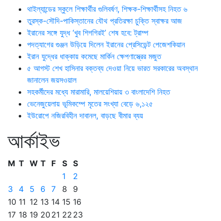
থাইল্যান্ডের স্কুলে শিক্ষার্থীর গুলিবর্ষণ, শিক্ষক-শিক্ষার্থীসহ নিহত ৬
তুরস্ক-সৌদি-পাকিস্তানের যৌথ প্রতিরক্ষা চুক্তি স্বাক্ষর আজ
ইরানের সঙ্গে যুদ্ধ ‘খুব শিগগিরই’ শেষ হবে: ট্রাম্প
পদত্যাগের গুঞ্জন উড়িয়ে দিলেন ইরানের প্রেসিডেন্ট পেজেশকিয়ান
ইরান যুদ্ধের ধাক্কায় কমেছে মার্কিন ক্ষেপণাস্ত্রের মজুত
৫ আগস্ট শেখ হাসিনার বক্তব্য দেওয়া নিয়ে ভারত সরকারের অবস্থান
জানালেন জয়সওয়াল
সহকর্মীদের মধ্যে মারামারি, মালয়েশিয়ায় ৩ বাংলাদেশি নিহত
ভেনেজুয়েলায় ভূমিকম্পে মৃতের সংখ্যা বেড়ে ৬,১২৫
ইউরোপে নজিরবিহীন দাবানল, বাড়ছে বীমার ব্যয়
আর্কাইভ
M
T
W
T
F
S
S
1
2
3
4
5
6
7
8
9
10
11
12
13
14
15
16
17
18
19
20
21
22
23