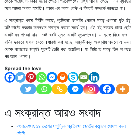
থেকে ওয়েস্টমিনিস্টার হলের পেছনে প্রবেশপথের তথ্য পাওয়া গেছে। এর ব্যবহার
শুনে আমরা অবাক হয়েছি। কারণ এর আগে কেউ এ বিষয়টি সম্পর্কে জানতো না।
এ সংক্রান্ত খবরে বিবিসি বলছে, শ্রমিকরা ভবনটির পেছনে সাড়ে এগারো ফুট উঁচু
দুটি কাঠের দরজার অবস্থান শনাক্ত করতে সমর্থ হয়। ওই দুই দরজার মাঝে ছোট
একটি ঘর পাওয়া যায়। ওই ঘরটি মূলত একটি সুড়ঙ্গপথের। এ সুড়ঙ্গ দিয়ে রাজা-
রানির দরবারে যাওয়া যেতো।ধারণা করা হচ্ছে, সঙ্কটাপন্ন অবস্থায় পড়লে এ ভবন
থেকে পালানোর জন্যই সুরঙ্গটি তৈরি করা হয়েছিল। যা নির্মাণের সাড়ে তিন শ বছর
পর জানা গেলো।
Spread the love
এ সংক্রান্ত আরও সংবাদ
বাংলাদেশসহ ১৪ দেশের সামুদ্রিক প্রতিরক্ষা জোটের কমান্ডার ঘোষণা করল
সৌদি