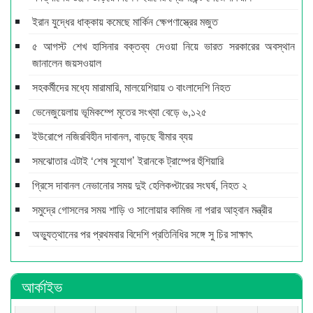
ইরান যুদ্ধের ধাক্কায় কমেছে মার্কিন ক্ষেপণাস্ত্রের মজুত
৫ আগস্ট শেখ হাসিনার বক্তব্য দেওয়া নিয়ে ভারত সরকারের অবস্থান
জানালেন জয়সওয়াল
সহকর্মীদের মধ্যে মারামারি, মালয়েশিয়ায় ৩ বাংলাদেশি নিহত
ভেনেজুয়েলায় ভূমিকম্পে মৃতের সংখ্যা বেড়ে ৬,১২৫
ইউরোপে নজিরবিহীন দাবানল, বাড়ছে বীমার ব্যয়
সমঝোতার এটাই ‘শেষ সুযোগ’ ইরানকে ট্রাম্পের হুঁশিয়ারি
গ্রিসে দাবানল নেভানোর সময় দুই হেলিকপ্টারের সংঘর্ষ, নিহত ২
সমুদ্রে গোসলের সময় শাড়ি ও সালোয়ার কামিজ না পরার আহ্বান মন্ত্রীর
অভ্যুত্থানের পর প্রথমবার বিদেশি প্রতিনিধির সঙ্গে সু চির সাক্ষাৎ
আর্কাইভ