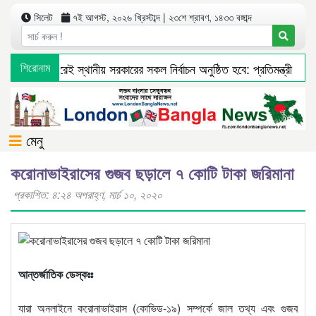
সিলেট
৭ই আগস্ট, ২০২৬ খ্রিস্টাব্দ | ২৩শে শ্রাবণ, ১৪৩৩ বঙ্গাব্দ
চলতি অর্থবছরেই স্থানীয় সরকারের সকল নির্বাচন অনুষ্ঠিত হবে: প্রতিমন্ত্রী
শিরোনাম
মেনু
করোনাভাইরাসের গুজব ছড়ালে ৭ কোটি টাকা জরিমানা
প্রকাশিত: ৪:২৪ অপরাহ্ণ, মার্চ ১০, ২০২০
আন্তর্জাতিক ডেস্কঃঃ
যারা অনলাইনে করোনাভাইরাস (কোভিড-১৯) সম্পর্কে জাল তথ্য এবং গুজব