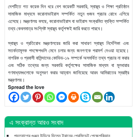
দেশটিতে গত কয়েক দিন ধরে বেশ কয়েকটি সরকারি, স্বাস্থ্য ও শিক্ষা প্রতিষ্ঠান
সামাজিক মাধ্যমে করোনাভাইরাস সম্পর্কিত নতুন গুজব প্রচার রোধে এগিয়ে
এসেছে। মন্ত্রণালয় বলছে, করোনাভাইরাস বা ভাইরাস সংক্রমিত ব্যক্তি সম্পর্কিত
তথ্য কেবলমাত্র সংশ্লিষ্ট স্বাস্থ্য কর্তৃপক্ষই জারি করতে পারবে।
স্বাস্থ্য ও প্রতিরোধ মন্ত্রণালয়ের জারি করা সাধারণ স্বাস্থ্য নির্দেশিকা এবং
সতর্কতামূলক পদক্ষেপগুলি মেনে চলার জন্য জনগণকে পরামর্শ দেওয়া হয়েছে।
নাগরিক ও প্রবাসী বাসিন্দাদের কোভিড-১৯ সম্পর্কে অসমর্থিত তথ্য প্রচার না করার
এবং সঠিক তথ্যের জন্য সরকারি কর্তৃপক্ষের সামাজিক মাধ্যম বা মূলধারার
গণমাধ্যমগুলোকে অনুসরণ করার আহ্বান জানিয়েছে আরব আমিরাতের স্বরাষ্ট্র
মন্ত্রণালয়।
Spread the love
এ সংক্রান্ত আরও সংবাদ
পদত্যাগের গুঞ্জন উড়িয়ে দিলেন ইরানের প্রেসিডেন্ট পেজেশকিয়ান