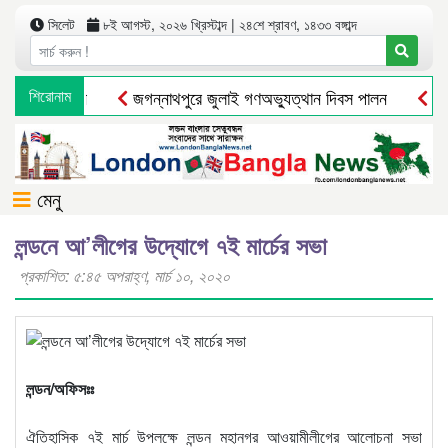
সিলেট
৮ই আগস্ট, ২০২৬ খ্রিস্টাব্দ | ২৪শে শ্রাবণ, ১৪৩৩ বঙ্গাব্দ
সীর মানববন্ধন
শিরোনাম
জগন্নাথপুরে জুলাই গণঅভ্যুত্থান দিবস পালন
দোয়া
মেনু
লন্ডনে আ’লীগের উদ্যোগে ৭ই মার্চের সভা
প্রকাশিত: ৫:৪৫ অপরাহ্ণ, মার্চ ১০, ২০২০
লন্ডন/অফিসঃঃ
ঐতিহাসিক ৭ই মার্চ উপলক্ষে লন্ডন মহানগর আওয়ামীলীগের আলোচনা সভা