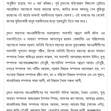
অনুষ্ঠিত হয়েছে গত ৮ মার্চ রবিবার। পূর্ব লন্ডনের মাইক্রোস বিজনেস সেন্টারে
আয়োজিত আলোচনা সভায় বক্তারা বলেন, জাতির জনক বঙ্গবন্ধু শেখ মুজিবুর
রহমানের ৭ই মার্চের ভাষনই স্বাধীনতার প্রথম ঘোষণা। এই ভাষনের পর থেকেই
বাংলার মুক্তিকামী মানুষ স্বাধীনতার জন্য প্রস্তুতি নিতে শুরু করে।
লন্ডন মহানগর আওয়ামীলীগের ভারপ্রাপ্ত সভাপতি আব্দুল আলী রউফ এর
সভাপতিত্বে ও সাধারণ সম্পাদক আলতাফুর রহমান মোজাহিদ এর পরিচালনায়
আলোচনা সভায় প্রধান অতিথি হিসেবে বক্তব্য রাখেন যুক্তরাজ্য আওয়ামীলীগের
সভাপতি সুলতান মাহমুদ শরীফ, বিশেষ অতিথি হিসেবে বক্তব্য রাখেন সাধারণ
সম্পাদক সৈয়দ সাজিদুর রহমান ফারুক, সহ সভাপতি আলহাজ্ব জালাল উদ্দিন, যুগ্ম
সম্পাদক আনোয়ারুজ্জামান চৌধুরী, সাংগঠনিক সম্পাদক আব্দুল আহাদ চৌধুরী,
দপ্তর সম্পাদক শাহ শামীম আহমদ, প্রবাস বিষয়ক সম্পাদক আনসারুল হক, গণ
সংযোক বিষয়ক সম্পাদক রবীন পাল, বন ও পরিবেশ বিষয়ক সম্পাদক এস এম সুজন,
মানবাধিকার সম্পাদক সারব আলী, ধর্ম বিষয়ক সৈয়দ সরুক আলী,
লন্ডন মহানগর আওয়ামীলীগের সহ সভাপতি শফিক আহমদ, সৈয়দ এহসান, যুগ্ম
সাধারণ সম্পাদক আজহারুল ইসলাম শিপার, আফসর খান সাদেক, আসাদুর রহমান,
মানবাদিকার বিষয় সম্পাদক শায়েক আহমদ, সদস্য আহবাব মিয়া (সাবেক ওসি),
মামুন কবির চৌধুরী, মজুমদার মিয়া, ফেরদৌস আহমদ, দিলবর আলী, বদরুজ্জামান,