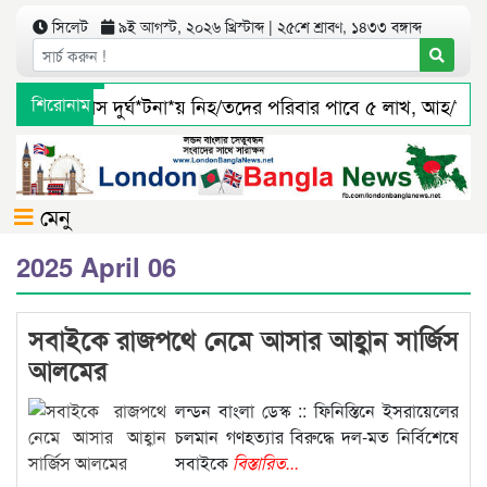
সিলেট
৯ই আগস্ট, ২০২৬ খ্রিস্টাব্দ | ২৫শে শ্রাবণ, ১৪৩৩ বঙ্গাব্দ
সিলেটে বাস দুর্ঘ*টনা*য় নিহ/তদের পরিবার পাবে ৫ লাখ, আহ/তরাও
শিরোনাম
জৈন্তাপুর সারী ৩ বালু মহালে অবৈধ ভাবে বালু উত্তোলনের সত্যতা পা
মেনু
2025 April 06
সবাইকে রাজপথে নেমে আসার আহ্বান সার্জিস
আলমের
লন্ডন বাংলা ডেস্ক :: ফিনিস্তিনে ইসরায়েলের
চলমান গণহত্যার বিরুদ্ধে দল-মত নির্বিশেষে
সবাইকে
বিস্তারিত...