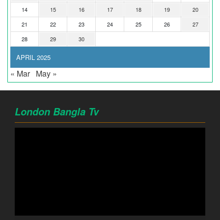
14
15
16
17
18
19
20
21
22
23
24
25
26
27
28
29
30
APRIL 2025
« Mar
May »
London Bangla Tv
Video
Player