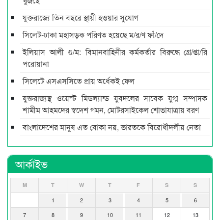
খুঁজছে
যুক্তরাজ্যে তিন বছরে স্থায়ী হওয়ার সুযোগ
সিলেট-ঢাকা মহাসড়ক পরিণত হয়েছে ম/র/ণ ফাঁ/দে
ইলিয়াস আলী গু/ম: বিমানবাহিনীর কর্মকর্তার বিরুদ্ধে গ্রে/প্তা/রি
পরোয়ানা
সিলেটে এসএসসিতে প্রায় অর্ধেকই ফেল
যুক্তরাজ্যস্থ ওয়েস্ট মিডল্যান্ড যুবদলের সাবেক যুগ্ম সম্পাদক
শামীম আহমদের স্বদেশ গমন, মোটরসাইকেল শোভাযাত্রায় বরণ
বাংলাদেশের মানুষ এত বোকা নয়, ভারতকে বিরোধীদলীয় নেতা
আর্কাইভ
M
T
W
T
F
S
S
1
2
3
4
5
6
7
8
9
10
11
12
13