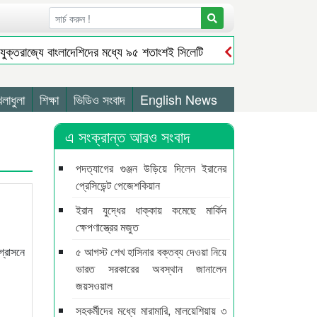
যুক্তরাজ্যে বাংলাদেশিদের মধ্যে ৯৫ শতাংশই সিলেটি
ধর্মপাশায় জলমহালের 
িজ মাসুক
জগন্নাথপুরে নৌকা ডুবিতে নিখোঁজ ২ জনের মৃতদেহ উদ্ধার
ে না কোনো বাঁধা
সিলেটে নাসীরুদ্দীন পাটোয়ারীর উপর হা/ম/লা
সুনাম
েলাধুলা
শিক্ষা
ভিডিও সংবাদ
English News
এ সংক্রান্ত আরও সংবাদ
পদত্যাগের গুঞ্জন উড়িয়ে দিলেন ইরানের
প্রেসিডেন্ট পেজেশকিয়ান
ইরান যুদ্ধের ধাক্কায় কমেছে মার্কিন
ক্ষেপণাস্ত্রের মজুত
গ্রাসনে
৫ আগস্ট শেখ হাসিনার বক্তব্য দেওয়া নিয়ে
ভারত সরকারের অবস্থান জানালেন
জয়সওয়াল
সহকর্মীদের মধ্যে মারামারি, মালয়েশিয়ায় ৩