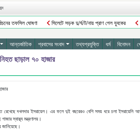
ব্দ
ির্বাচনের তফসিল ঘোষণা
সিলেটে সড়ক দু/র্ঘ/ট/নায় প্রাণ গেল যুবকের
দিন জামাতে নামাজ ৩২ শিশু-কিশোরদের ২ লাখ টাকা পুরস্কৃত করলেন আব্দুল আজ
ম্য নয় বললেন বিরোধীদলীয় নেতা
সিলেট-ঢাকা মহাসড়কের ৬ লেন কাজে থাকছ
আন্তর্জাতিক
প্রবাসের সংবাদ
তথ্যপ্রযুক্তি
ধর্ম
বিনোদন
খ
় নিহত ছাড়াল ৭০ হাজার
্যাহত রেখেছে দখলদার ইসরায়েল। এর ফলে দুই বছরেরও বেশি সময় ধরে চলা ইসরায়েলি আ
জার স্বাস্থ্য মন্ত্রণালয়।
য জানিয়েছে।