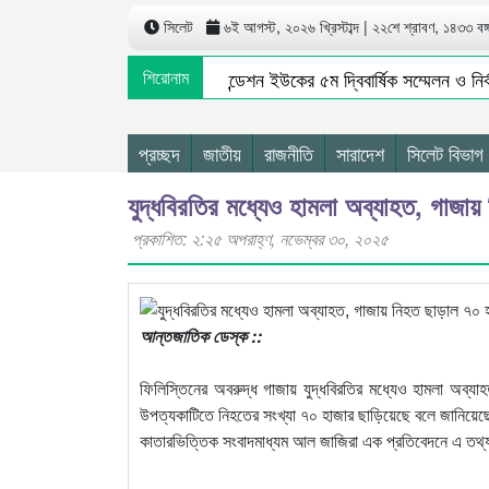
সিলেট
৬ই আগস্ট, ২০২৬ খ্রিস্টাব্দ | ২২শে শ্রাবণ, ১৪৩৩ বঙ্গা
বুরুঙ্গা ইউনিয়ন ফাউন্ডেশন ইউকের ৫ম দ্বিবার্ষিক সম্মেলন ও ন
শিরোনাম
স্থানীয় সরকার নির্বাচন পাঁচ ধাপে করতে চায় বিএনপি
৪০ 
বাংলাদেশে এসে মার্কিন দূতের ভারতের রাষ্ট্রদূতের সঙ্গে বৈঠক কা
প্রচ্ছদ
জাতীয়
রাজনীতি
সারাদেশ
সিলেট বিভাগ
যুদ্ধবিরতির মধ্যেও হামলা অব্যাহত, গাজায
প্রকাশিত: ২:২৫ অপরাহ্ণ, নভেম্বর ৩০, ২০২৫
আন্তজাতিক ডেস্ক ::
ফিলিস্তিনের অবরুদ্ধ গাজায় যুদ্ধবিরতির মধ্যেও হামলা অব
উপত্যকাটিতে নিহতের সংখ্যা ৭০ হাজার ছাড়িয়েছে বলে জানিয়েছে গা
কাতারভিত্তিক সংবাদমাধ্যম আল জাজিরা এক প্রতিবেদনে এ তথ্