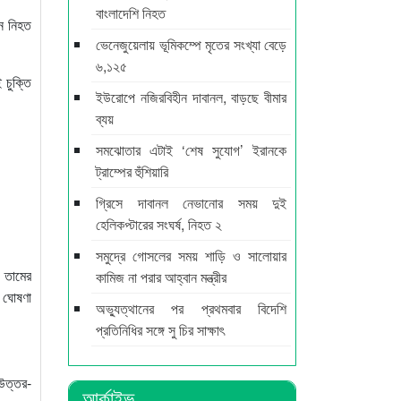
বাংলাদেশি নিহত
ন নিহত
ভেনেজুয়েলায় ভূমিকম্পে মৃতের সংখ্যা বেড়ে
৬,১২৫
 চুক্তি
ইউরোপে নজিরবিহীন দাবানল, বাড়ছে বীমার
ব্যয়
সমঝোতার এটাই ‘শেষ সুযোগ’ ইরানকে
ট্রাম্পের হুঁশিয়ারি
গ্রিসে দাবানল নেভানোর সময় দুই
হেলিকপ্টারের সংঘর্ষ, নিহত ২
সমুদ্রে গোসলের সময় শাড়ি ও সালোয়ার
ি তামের
কামিজ না পরার আহ্বান মন্ত্রীর
 ঘোষণা
অভ্যুত্থানের পর প্রথমবার বিদেশি
প্রতিনিধির সঙ্গে সু চির সাক্ষাৎ
 উত্তর-
আর্কাইভ