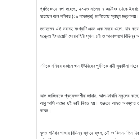
প্রতিবেদনে বলা হয়েছে, ২০২৩ সালের ৭ অক্টোবর থেকে ইসরায
হয়েছেন বলে শনিবার (২৯ নভেম্বর) জানিয়েছে স্বাস্থ্য মন্ত্র
হতাহতের এই ভয়াবহ সংখ্যাটি এমন এক সময়ে এলো, যার কয়েক সপ
সত্ত্বেও ইসরায়েলি সেনাবাহিনী স্থল, নৌ ও আকাশপথে বিভিন্ন অঞ
এদিকে শনিবার সকালে খান ইউনিসের পূর্বদিকে বানী সুফাইলা শহরে ড্
আল জাজিরাকে প্রত্যক্ষদর্শীরা জানান, আল-ফারাবি স্কুলের কা
আবু আসি নামের দুই ভাই নিহত হয়। গুরুতর আহত অবস্থায় তা
করেন।
মূলত শনিবার গাজার বিভিন্ন স্থানে স্থল, নৌ ও বিমান- তিন দি