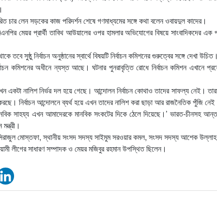
র।
রসারিত চার লেন সড়কের কাজ পরিদর্শন শেষে গণমাধ্যমের সঙ্গে কথা বলেন ওবায়দুল কাদের।
বিএনপির মেয়র প্রার্থী তাবিথ আউয়ালের ওপর হামলার অভিযোগের বিষয়ে সাংবাদিকদের এক প
থাকে তবে সুষ্ঠু নির্বাচন অনুষ্ঠানের স্বার্থে বিষয়টি নির্বাচন কমিশনের গুরুত্বের সঙ্গে দেখা উ
ির্বাচন কমিশনের অধীনে ন্যস্ত আছে। ঘটনার পুনরাবৃত্তি রোধে নির্বাচন কমিশন এখানে প্
এখন একটা নালিশ নির্ভর দল হয়ে গেছে। আন্দোলন নির্বাচন কোথাও তাদের সাফল্য নেই। তার
 করছে। নির্বাচন আন্দোলনে ব্যর্থ হয়ে এখন তাদের নালিশ করা ছাড়া আর রাজনৈতিক পুঁজি নেই
 মানবিক সাহয্য এখন আমাদেরকে মানবিক সংকটের দিকে ঠেলে দিয়েছে।’ ভারত-চীনসহ আন্তর
মন্ত্রী।
িরাজুল মোস্তফা, স্থানীয় সংসদ সদস্য সাইমুম সরওয়ার কমল, সংসদ সদস্য আশেক উল্লাহ
য়ামী লীগের সাধারণ সম্পাদক ও মেয়র মজিবুর রহমান উপস্থিত ছিলেন।