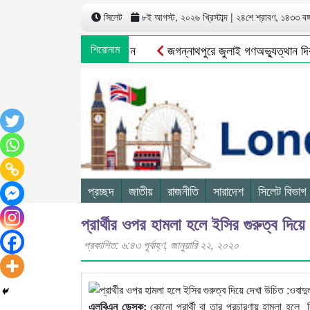
সিলেট
৮ই আগস্ট, ২০২৬ খ্রিস্টাব্দ | ২৪শে শ্রাবণ, ১৪৩৩ বঙ্গা
শিরোনাম
জগন্নাথপুরে জুলাই গণঅভ্যুত্থান দিবস
প্রচ্ছদ
জাতীয়
রাজনীতি
সারাদেশ
সিলেট বিভাগ
প্রার্থীর ওপর হামলা হলে ইসির গুরুত্ব দিয়
প্রকাশিত: ৬:৪৩ পূর্বাহ্ণ, জানুয়ারি ২২, ২০২০
এলবিএন ডেস্ক:
কোনো প্রার্থী বা তার প্রচারণায় হামলা হলে ব