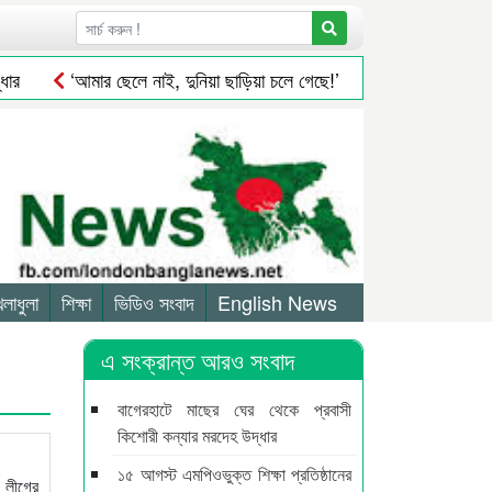
‘আমার ছেলে নাই, দুনিয়া ছাড়িয়া চলে গেছে!’
সিলেটে সড়ক দু*র্ঘ*
েলাধুলা
শিক্ষা
ভিডিও সংবাদ
English News
এ সংক্রান্ত আরও সংবাদ
বাগেরহাটে মাছের ঘের থেকে প্রবাসী
কিশোরী কন্যার মরদেহ উদ্ধার
১৫ আগস্ট এমপিওভুক্ত শিক্ষা প্রতিষ্ঠানের
ী লীগের