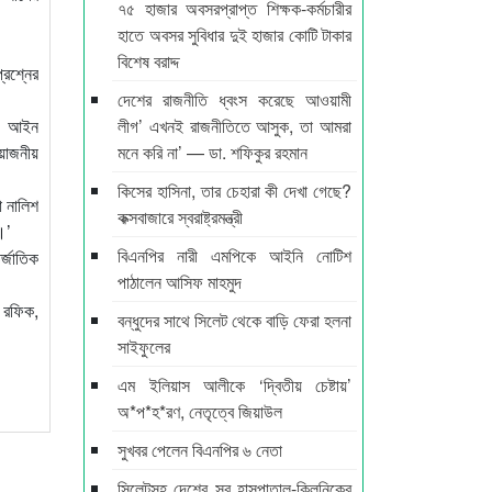
৭৫ হাজার অবসরপ্রাপ্ত শিক্ষক-কর্মচারীর
হাতে অবসর সুবিধার দুই হাজার কোটি টাকার
বিশেষ বরাদ্দ
্রশ্নের
দেশের রাজনীতি ধ্বংস করেছে আওয়ামী
চিত। আইন
লীগ’ এখনই রাজনীতিতে আসুক, তা আমরা
রয়োজনীয়
মনে করি না’ — ডা. শফিকুর রহমান
কিসের হাসিনা, তার চেহারা কী দেখা গেছে?
া নালিশ
কক্সবাজারে স্বরাষ্ট্রমন্ত্রী
।’
বিএনপির নারী এমপিকে আইনি নোটিশ
্জাতিক
পাঠালেন আসিফ মাহমুদ
 রফিক,
বন্ধুদের সাথে সিলেট থেকে বাড়ি ফেরা হলনা
সাইফুলের
এম ইলিয়াস আলীকে ‘দ্বিতীয় চেষ্টায়’
অ*প*হ*রণ, নেতৃত্বে জিয়াউল
সুখবর পেলেন বিএনপির ৬ নেতা
সিলেটসহ দেশের সব হাসপাতাল-ক্লিনিকের