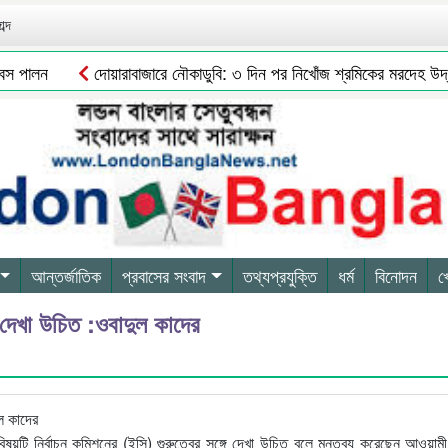
ব্দ
 পালন
দোয়ারাবাজারে নৌকাডুবি: ৩ দিন পর নিখোঁজ শ্রমিকের মরদেহ উদ্ধার
আন্তর্জাতিক
প্রবাসের সংবাদ
তথ্যপ্রযুক্তি
ধর্ম
বিনোদন
খ
ে দেখা উচিত :ওবাদুল কাদের
িষয়টি নির্বাচন কমিশনের (ইসি) গুরুত্বের সঙ্গে দেখা উচিত বলে মন্তব্য করেছেন আওয়াম