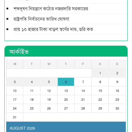
শব্দদূষণ নিয়ন্ত্রণে কঠোর নজরদারি সরকারের
রাষ্ট্রপতি নির্বাচনের তারিখ ঘোষণা
প্রায় ১০ হাজার টাকা বাড়ল স্বর্ণের দাম, ভরি কত
আর্কাইভ
M
T
W
T
F
S
S
1
2
3
4
5
6
7
8
9
10
11
12
13
14
15
16
17
18
19
20
21
22
23
24
25
26
27
28
29
30
31
AUGUST 2026