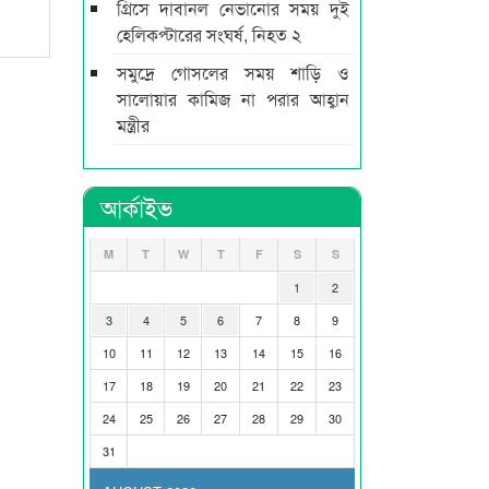
গ্রিসে দাবানল নেভানোর সময় দুই
হেলিকপ্টারের সংঘর্ষ, নিহত ২
সমুদ্রে গোসলের সময় শাড়ি ও
সালোয়ার কামিজ না পরার আহ্বান
মন্ত্রীর
আর্কাইভ
M
T
W
T
F
S
S
1
2
3
4
5
6
7
8
9
10
11
12
13
14
15
16
17
18
19
20
21
22
23
24
25
26
27
28
29
30
31