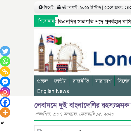
সিলেট
৭ই আগস্ট, ২০২৬ খ্রিস্টাব্দ | ২৩শে শ্রাবণ, ১৪৩৩
সিলেট মহানগর বিএনপির সভাপতি পদে পুনর্বহাল নাসিম, ভ
শিরোনাম
গণমাধ্যমে সংবাদ প্রকাশের পর সিলেট টিটিসির প্রতারক ড্র
প্রচ্ছদ
জাতীয়
রাজনীতি
সারাদেশ
সিলেট
English News
লেবাননে দুই বাংলাদেশির রহস্যজনক মৃ
প্রকাশিত: ৩:০৭ অপরাহ্ণ, ফেব্রুয়ারি ১৫, ২০২০