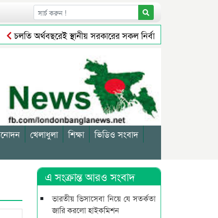
চলতি অর্থবছরেই স্থানীয় সরকারের সকল নির্বাচন অনুষ্ঠিত হবে: প্রতিমন্ত
যবসায়ীকে জরিমানা
সিলেটে বর্ধিত নগরে বেড়েছে করের বোঝা, ম
িনোদন
খেলাধুলা
শিক্ষা
ভিডিও সংবাদ
এ সংক্রান্ত আরও সংবাদ
ভারতীয় ভিসাসেবা নিয়ে যে সতর্কতা
জারি করলো হাইকমিশন