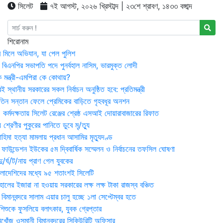
সিলেট
৭ই আগস্ট, ২০২৬ খ্রিস্টাব্দ | ২৩শে শ্রাবণ, ১৪৩৩ বঙ্গাব্দ
শিরোনাম
র মিলে অভিযান, যা পেল পুলিশ
বিএনপির সভাপতি পদে পুনর্বহাল নাসিম, ভারমুক্ত লোদী
 মন্ত্রী-এমপিরা কে কোথায়?
 স্থানীয় সরকারের সকল নির্বাচন অনুষ্ঠিত হবে: প্রতিমন্ত্রী
তিন সন্তান ফেলে প্রেমিকের বাড়িতে গৃহবধূর অনশন
্মদক্ষতায় সিলেট রেঞ্জের শ্রেষ্ঠ এসআই দোয়ারাবাজারের রিফাত
 শ্রেণীর পুকুরের পানিতে ডুবে মৃ/ত্যু
হিমা হত্যা মামলায় প্রধান আসামির মৃত্যুদণ্ড
়ন ফাউন্ডেশন ইউকের ৫ম দ্বিবার্ষিক সম্মেলন ও নির্বাচনের তফসিল ঘোষণা
র্ঘ/ট/নায় প্রাণ গেল যুবকের
াংলাদেশিদের মধ্যে ৯৫ শতাংশই সিলেটি
ালের ইজারা না হওয়ায় সরকারের লক্ষ লক্ষ টাকা রাজস্ব বঞ্চিত
িমানবন্দরে সালাম এয়ার চালু হচ্ছে ১লা সেপ্টেম্বর হতে
িশুকে ফুসলিয়ে বলাৎকার, যুবক গ্রেপ্তার
খোঁজ ওসমানী বিমানবন্দরের সিকিউরিটি অফিসার