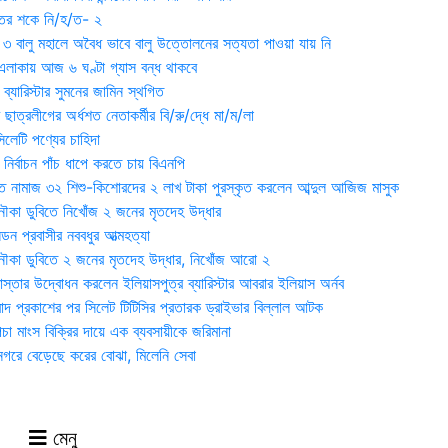
ুতের শকে নি/হ/ত- ২
ী ৩ বালু মহালে অবৈধ ভাবে বালু উত্তোলনের সত্যতা পাওয়া যায় নি
লাকায় আজ ৬ ঘণ্টা গ্যাস বন্ধ থাকবে
্যারিস্টার সুমনের জামিন স্থগিত
 ছাত্রলীগের অর্ধশত নেতাকর্মীর বি/রু/দ্ধে মা/ম/লা
েটি পণ্যের চাহিদা
নির্বাচন পাঁচ ধাপে করতে চায় বিএনপি
 নামাজ ৩২ শিশু-কিশোরদের ২ লাখ টাকা পুরস্কৃত করলেন আব্দুল আজিজ মাসুক
ৌকা ডুবিতে নিখোঁজ ২ জনের মৃতদেহ উদ্ধার
্ডন প্রবাসীর নববধুর আত্মহত্যা
ৌকা ডুবিতে ২ জনের মৃতদেহ উদ্ধার, নিখোঁজ আরো ২
্তার উদ্বোধন করলেন ইলিয়াসপুত্র ব্যারিস্টার আবরার ইলিয়াস অর্নব
াদ প্রকাশের পর সিলেট টিটিসির প্রতারক ড্রাইভার বিল্লাল আটক
া মাংস বিক্রির দায়ে এক ব্যবসায়ীকে জরিমানা
 নগরে বেড়েছে করের বোঝা, মিলেনি সেবা
মেনু