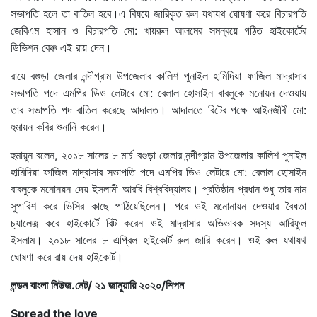
সভাপতি হলে তা বাতিল হবে।এ বিষয়ে জারিকৃত রুল যথাযথ ঘোষণা করে বিচারপতি
জেবিএম হাসান ও বিচারপতি মো: খায়রুল আলমের সমন্বয়ে গঠিত হাইকোর্টের
ডিভিশন বেঞ্চ এই রায় দেন।
রায়ে বগুড়া জেলার নন্দীগ্রাম উপজেলার কালিশ পুনাইল হামিদিয়া ফাজিল মাদ্রাসার
সভাপতি পদে এমপির ডিও লেটারে মো: বেলাল হোসাইন বাবলুকে মনোয়ন দেওয়ায়
তার সভাপতি পদ বাতিল করেছে আদালত। আদালতে রিটের পক্ষে আইনজীবী মো:
হুমায়ন কবির শুনানি করেন।
হুমায়ুন বলেন, ২০১৮ সালের ৮ মার্চ বগুড়া জেলার নন্দীগ্রাম উপজেলার কালিশ পুনাইল
হামিদিয়া ফাজিল মাদ্রাসার সভাপতি পদে এমপির ডিও লেটারে মো: বেলাল হোসাইন
বাবলুকে মনোনয়ন দেয় ইসলামী আরবি বিশ্ববিদ্যালয়। প্রতিষ্ঠান প্রধান শুধু তার নাম
সুপারিশ করে ভিসির কাছে পাঠিয়েছিলেন। পরে ওই মনোনায়ন দেওয়ার বৈধতা
চ্যালেঞ্জ করে হাইকোর্টে রিট করেন ওই মাদ্রাসার অভিভাবক সদস্য আরিফুল
ইসলাম। ২০১৮ সালের ৮ এপ্রিল হাইকোর্ট রুল জারি করেন। ওই রুল যথাযথ
ঘোষণা করে রায় দেয় হাইকোর্ট।
লন্ডন বাংলা নিউজ.নেট/ ২১ জানুয়ারি ২০২০/শিপন
Spread the love