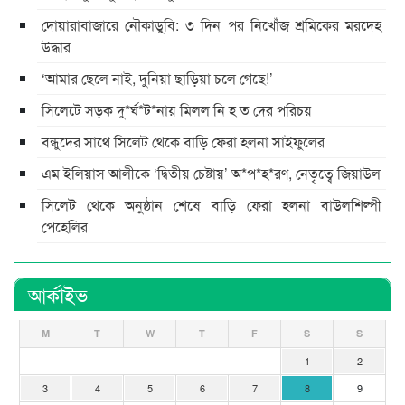
দোয়ারাবাজারে নৌকাডুবি: ৩ দিন পর নিখোঁজ শ্রমিকের মরদেহ
উদ্ধার
‘আমার ছেলে নাই, দুনিয়া ছাড়িয়া চলে গেছে!’
সিলেটে সড়ক দু*র্ঘ*ট*নায় মিলল নি হ ত দের পরিচয়
বন্ধুদের সাথে সিলেট থেকে বাড়ি ফেরা হলনা সাইফুলের
এম ইলিয়াস আলীকে ‘দ্বিতীয় চেষ্টায়’ অ*প*হ*রণ, নেতৃত্বে জিয়াউল
সিলেট থেকে অনুষ্ঠান শেষে বাড়ি ফেরা হলনা বাউলশিল্পী
পেহেলির
আর্কাইভ
M
T
W
T
F
S
S
1
2
3
4
5
6
7
8
9