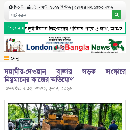
সিলেট
৮ই আগস্ট, ২০২৬ খ্রিস্টাব্দ | ২৪শে শ্রাবণ, ১৪৩৩ বঙ্গাব্দ
সিলেটে বাস দুর্ঘ*টনা*য় নিহ/তদের পরিবার পাবে ৫ লাখ, আহ/তরাও 
শিরোনাম
জৈন্তাপুর সারী ৩ বালু মহালে অবৈধ ভাবে বালু উত্তোলনের সত্যতা পাও
মেনু
দয়ামীর-দেওয়ান বাজার সড়ক সংস্কারে
নিম্নমানের কাজের অভিযোগ
প্রকাশিত: ৭:৩২ অপরাহ্ণ, জুন ৫, ২০২৬