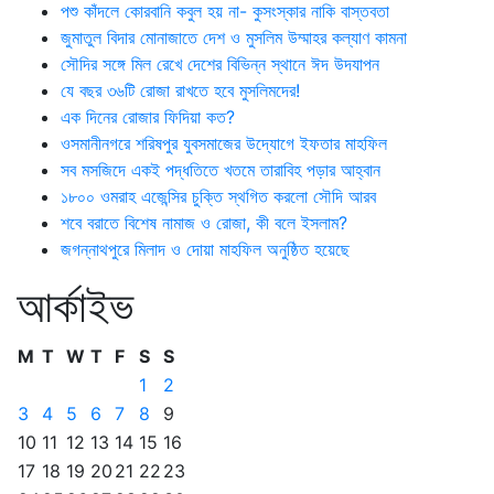
পশু কাঁদলে কোরবানি কবুল হয় না- কুসংস্কার নাকি বাস্তবতা
জুমাতুল বিদার মোনাজাতে দেশ ও মুসলিম উম্মাহর কল্যাণ কামনা
সৌদির সঙ্গে মিল রেখে দেশের বিভিন্ন স্থানে ঈদ উদযাপন
যে বছর ৩৬টি রোজা রাখতে হবে মুসলিমদের!
এক দিনের রোজার ফিদিয়া কত?
ওসমানীনগরে শরিষপুর যুবসমাজের উদ্যোগে ইফতার মাহফিল
সব মসজিদে একই পদ্ধতিতে খতমে তারাবিহ পড়ার আহ্বান
১৮০০ ওমরাহ এজেন্সির চুক্তি স্থগিত করলো সৌদি আরব
শবে বরাতে বিশেষ নামাজ ও রোজা, কী বলে ইসলাম?
জগন্নাথপুরে মিলাদ ও দোয়া মাহফিল অনুষ্ঠিত হয়েছে
আর্কাইভ
M
T
W
T
F
S
S
1
2
3
4
5
6
7
8
9
10
11
12
13
14
15
16
17
18
19
20
21
22
23