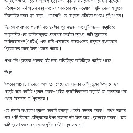
জন্যই উৎসাহ দিতে ২ শতাংশ হারে নগদ টাকা দেয়ার ঘোষণা দিয়েছিল বাজেটে।
অবৈধভাবে অর্থ পাচার বন্ধ করতেই সরকারের এই উদ্যোগ। হুন্ডি থেকে মানুষকে
নিরুত্সাহিত করাই মূল লক্ষ্য। পাশাপাশি এর মাধ্যমে রেমিটেন্স সঞ্চয়ও বৃদ্ধি পাবে।
বিদেশে বসবাসরত প্রবাসী বাংলাদেশীরা খুব সহজে এবং সুবিধাজনক পদ্ধতিতে
অনুমোদিত এবং তালিকাভুক্ত যেকোনো ফরেইন ব্যাংক, মানি ট্রান্সফার
অর্গানাইজেশন(এমটিও) এবং মানি এক্সচেইঞ্জ হাউজগুলোর মাধ্যমে বাংলাদেশে
প্রিয়জনের কাছে টাকা পাঠাতে পারছে।
পাশাপাশি গ্রাহকরা শতকরা দুই টাকা অতিরিক্ত অতিরিক্ত প্রফিট পাচ্ছে।
বিধান
উপরের আলোচনা থেকে স্পষ্ট হয়ে গেছে যে, সরকার রেমিট্যান্সের উপর যে দুই
পার্সেন্ট হারে প্রফিট প্রদান করছে- শরিয়া ক্লাসিফিকেশন অনুযায়ী তা সরকারের পক্ষ
থেকে ‘ইনআম’ বা ‘পুরস্কার’।
এই টাকাটা বাংলাদেশ ব্যাংক সরকারি রাজস্ব থেকেই সমন্বয় করছে। অর্থাৎ সরকার
থার্ড পার্টি হিসেবে রেমিট্যান্সের উপর শতকরা দুই টাকা হারে প্রোভাইড করছে। তাই
এটি গ্রহণ করতে কোনো অসুবিধা নেই। সুদ হবে না।