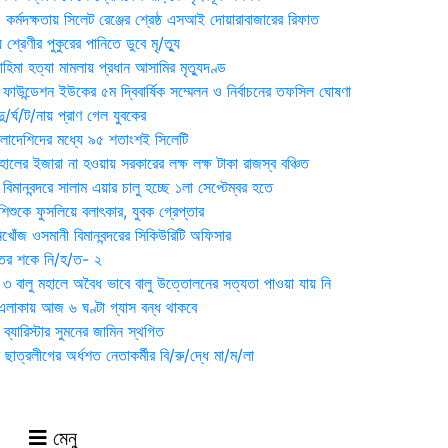
্মদক্ষতায় সিলেট রেঞ্জের শ্রেষ্ঠ এসআই দোয়ারাবাজারের রিফাত
 শ্রেণীর পুকুরের পানিতে ডুবে মৃ/ত্যু
হিমা হত্যা মামলায় প্রধান আসামির মৃত্যুদণ্ড
়ন ফাউন্ডেশন ইউকের ৫ম দ্বিবার্ষিক সম্মেলন ও নির্বাচনের তফসিল ঘোষণা
র্ঘ/ট/নায় প্রাণ গেল যুবকের
াংলাদেশিদের মধ্যে ৯৫ শতাংশই সিলেটি
ালের ইজারা না হওয়ায় সরকারের লক্ষ লক্ষ টাকা রাজস্ব বঞ্চিত
িমানবন্দরে সালাম এয়ার চালু হচ্ছে ১লা সেপ্টেম্বর হতে
িশুকে ফুসলিয়ে বলাৎকার, যুবক গ্রেপ্তার
খোঁজ ওসমানী বিমানবন্দরের সিকিউরিটি অফিসার
ুতের শকে নি/হ/ত- ২
ী ৩ বালু মহালে অবৈধ ভাবে বালু উত্তোলনের সত্যতা পাওয়া যায় নি
লাকায় আজ ৬ ঘণ্টা গ্যাস বন্ধ থাকবে
্যারিস্টার সুমনের জামিন স্থগিত
 ছাত্রলীগের অর্ধশত নেতাকর্মীর বি/রু/দ্ধে মা/ম/লা
মেনু