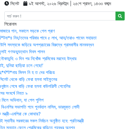
সিলেট
৯ই আগস্ট, ২০২৬ খ্রিস্টাব্দ | ২৫শে শ্রাবণ, ১৪৩৩ বঙ্গাব্দ
শিরোনাম
মাজারে গান, সকালে সড়কে গেল প্রাণ
র্ঘ*টনা*য় নিহ/তদের পরিবার পাবে ৫ লাখ, আহ/তরাও পাবেন সহায়তা
উপি সদস্যকে জড়িয়ে অপপ্রচারের বিরুদ্ধে গ্রামবাসীর মানববন্ধন
ুলাই গণঅভ্যুত্থান দিবস পালন
নৌকাডুবি: ৩ দিন পর নিখোঁজ শ্রমিকের মরদেহ উদ্ধার
ই, দুনিয়া ছাড়িয়া চলে গেছে!’
*র্ঘ*ট*নায় মিলল নি হ ত দের পরিচয়
 সিলেট থেকে বাড়ি ফেরা হলনা সাইফুলের
ষ্ঠান শেষে বাড়ি ফেরা হলনা বাউলশিল্পী পেহেলির
সের সংঘর্ষে নিহত ৯
র মিলে অভিযান, যা পেল পুলিশ
বিএনপির সভাপতি পদে পুনর্বহাল নাসিম, ভারমুক্ত লোদী
 মন্ত্রী-এমপিরা কে কোথায়?
 স্থানীয় সরকারের সকল নির্বাচন অনুষ্ঠিত হবে: প্রতিমন্ত্রী
তিন সন্তান ফেলে প্রেমিকের বাড়িতে গৃহবধূর অনশন