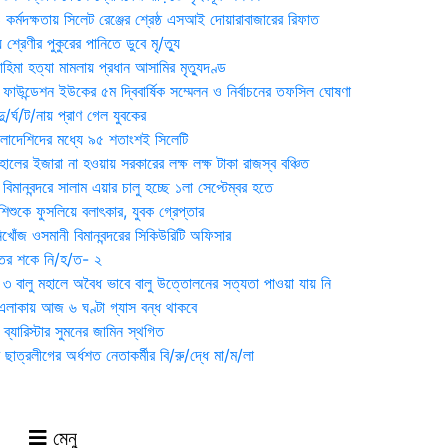
্মদক্ষতায় সিলেট রেঞ্জের শ্রেষ্ঠ এসআই দোয়ারাবাজারের রিফাত
 শ্রেণীর পুকুরের পানিতে ডুবে মৃ/ত্যু
হিমা হত্যা মামলায় প্রধান আসামির মৃত্যুদণ্ড
়ন ফাউন্ডেশন ইউকের ৫ম দ্বিবার্ষিক সম্মেলন ও নির্বাচনের তফসিল ঘোষণা
র্ঘ/ট/নায় প্রাণ গেল যুবকের
াংলাদেশিদের মধ্যে ৯৫ শতাংশই সিলেটি
ালের ইজারা না হওয়ায় সরকারের লক্ষ লক্ষ টাকা রাজস্ব বঞ্চিত
িমানবন্দরে সালাম এয়ার চালু হচ্ছে ১লা সেপ্টেম্বর হতে
িশুকে ফুসলিয়ে বলাৎকার, যুবক গ্রেপ্তার
খোঁজ ওসমানী বিমানবন্দরের সিকিউরিটি অফিসার
ুতের শকে নি/হ/ত- ২
ী ৩ বালু মহালে অবৈধ ভাবে বালু উত্তোলনের সত্যতা পাওয়া যায় নি
লাকায় আজ ৬ ঘণ্টা গ্যাস বন্ধ থাকবে
্যারিস্টার সুমনের জামিন স্থগিত
 ছাত্রলীগের অর্ধশত নেতাকর্মীর বি/রু/দ্ধে মা/ম/লা
মেনু