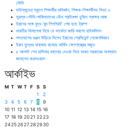
সৌদি
থাইল্যান্ডের স্কুলে শিক্ষার্থীর গুলিবর্ষণ, শিক্ষক-শিক্ষার্থীসহ নিহত ৬
তুরস্ক-সৌদি-পাকিস্তানের যৌথ প্রতিরক্ষা চুক্তি স্বাক্ষর আজ
ইরানের সঙ্গে যুদ্ধ ‘খুব শিগগিরই’ শেষ হবে: ট্রাম্প
ভারতীয় ভিসাসেবা নিয়ে যে সতর্কতা জারি করলো হাইকমিশন
পদত্যাগের গুঞ্জন উড়িয়ে দিলেন ইরানের প্রেসিডেন্ট পেজেশকিয়ান
ইরান যুদ্ধের ধাক্কায় কমেছে মার্কিন ক্ষেপণাস্ত্রের মজুত
৫ আগস্ট শেখ হাসিনার বক্তব্য দেওয়া নিয়ে ভারত সরকারের অবস্থান
জানালেন জয়সওয়াল
আর্কাইভ
M
T
W
T
F
S
S
1
2
3
4
5
6
7
8
9
10
11
12
13
14
15
16
17
18
19
20
21
22
23
24
25
26
27
28
29
30