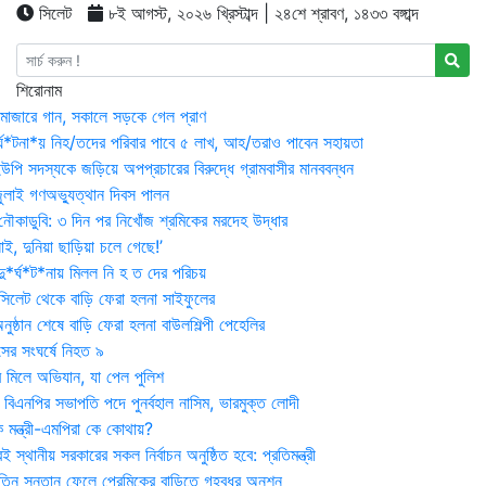
সিলেট
৮ই আগস্ট, ২০২৬ খ্রিস্টাব্দ | ২৪শে শ্রাবণ, ১৪৩৩ বঙ্গাব্দ
শিরোনাম
মাজারে গান, সকালে সড়কে গেল প্রাণ
র্ঘ*টনা*য় নিহ/তদের পরিবার পাবে ৫ লাখ, আহ/তরাও পাবেন সহায়তা
উপি সদস্যকে জড়িয়ে অপপ্রচারের বিরুদ্ধে গ্রামবাসীর মানববন্ধন
ুলাই গণঅভ্যুত্থান দিবস পালন
নৌকাডুবি: ৩ দিন পর নিখোঁজ শ্রমিকের মরদেহ উদ্ধার
ই, দুনিয়া ছাড়িয়া চলে গেছে!’
*র্ঘ*ট*নায় মিলল নি হ ত দের পরিচয়
 সিলেট থেকে বাড়ি ফেরা হলনা সাইফুলের
ষ্ঠান শেষে বাড়ি ফেরা হলনা বাউলশিল্পী পেহেলির
সের সংঘর্ষে নিহত ৯
র মিলে অভিযান, যা পেল পুলিশ
বিএনপির সভাপতি পদে পুনর্বহাল নাসিম, ভারমুক্ত লোদী
 মন্ত্রী-এমপিরা কে কোথায়?
 স্থানীয় সরকারের সকল নির্বাচন অনুষ্ঠিত হবে: প্রতিমন্ত্রী
তিন সন্তান ফেলে প্রেমিকের বাড়িতে গৃহবধূর অনশন