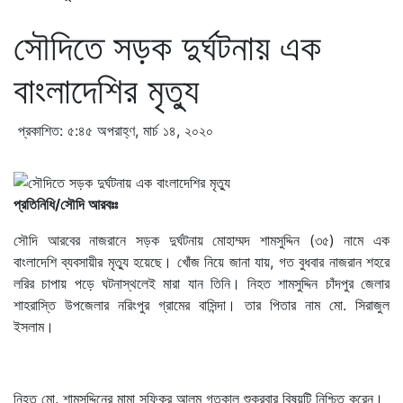
সৌদিতে সড়ক দুর্ঘটনায় এক
বাংলাদেশির মৃত্যু
প্রকাশিত: ৫:৪৫ অপরাহ্ণ, মার্চ ১৪, ২০২০
প্রতিনিধি/সৌদি আরবঃঃ
সৌদি আরবের নাজরানে সড়ক দুর্ঘটনায় মোহাম্মদ শামসুদ্দিন (৩৫) নামে এক
বাংলাদেশি ব্যবসায়ীর মৃত্যু হয়েছে। খোঁজ নিয়ে জানা যায়, গত বুধবার নাজরান শহরে
লরির চাপায় পড়ে ঘটনাস্থলেই মারা যান তিনি। নিহত শামসুদ্দিন চাঁদপুর জেলার
শাহরাস্তি উপজেলার নরিংপুর গ্রামের বাসিন্দা। তার পিতার নাম মো. সিরাজুল
ইসলাম।
নিহত মো. শামসুদ্দিনের মামা সফিকুর আলম গতকাল শুক্রবার বিষয়টি নিশ্চিত করেন।